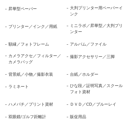
大判プリンター用ペーパーイ
昇華型ペーパー
ンク
ミニラボ／昇華型／大判プリ
プリンター／インク／用紙
ンター
額縁／フォトフレーム
アルバム／ファイル
カメラアクセ／フィルター／
撮影アクセサリー／三脚
カメラバッグ
背景紙／小物／撮影衣装
台紙／ホルダー
ひな段／証明写真／スクール
ラミネート
フォト資材
ハメパチ／プリント資材
ＤＶＤ／CD／ブルーレイ
双眼鏡/ゴルフ距離計
販促用品