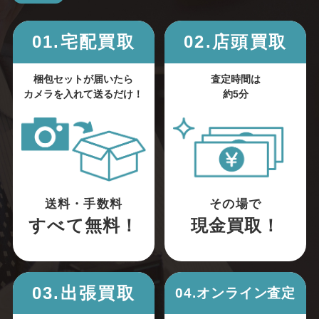
01.宅配買取
02.店頭買取
梱包セットが届いたら
査定時間は
カメラを入れて送るだけ！
約5分
送料・手数料
その場で
すべて無料！
現金買取！
03.出張買取
04.オンライン査定