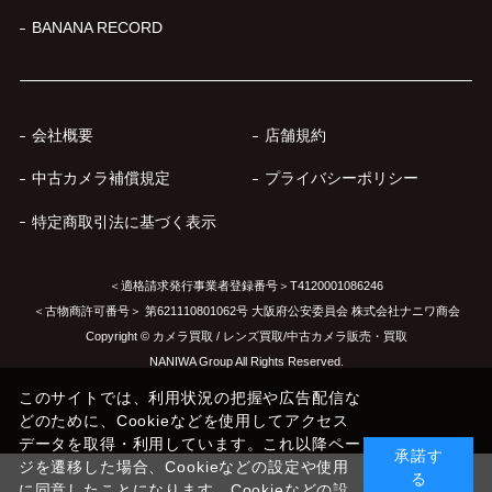
BANANA RECORD
会社概要
店舗規約
中古カメラ補償規定
プライバシーポリシー
特定商取引法に基づく表示
＜適格請求発行事業者登録番号＞T4120001086246
＜古物商許可番号＞ 第621110801062号 大阪府公安委員会 株式会社ナニワ商会
Copyright © カメラ買取 / レンズ買取/中古カメラ販売・買取
NANIWA Group All Rights Reserved.
このサイトでは、利用状況の把握や広告配信な
どのために、Cookieなどを使用してアクセス
データを取得・利用しています。これ以降ペー
承諾す
ジを遷移した場合、Cookieなどの設定や使用
る
に同意したことになります。Cookieなどの設