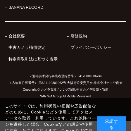
BANANA RECORD
会社概要
店舗規約
中古カメラ補償規定
プライバシーポリシー
特定商取引法に基づく表示
＜適格請求発行事業者登録番号＞T4120001086246
＜古物商許可番号＞ 第621110801062号 大阪府公安委員会 株式会社ナニワ商会
Copyright © カメラ買取 / レンズ買取/中古カメラ販売・買取
NANIWA Group All Rights Reserved.
このサイトでは、利用状況の把握や広告配信な
どのために、Cookieなどを使用してアクセス
データを取得・利用しています。これ以降ペー
承諾す
ジを遷移した場合、Cookieなどの設定や使用
る
に同意したことになります。Cookieなどの設