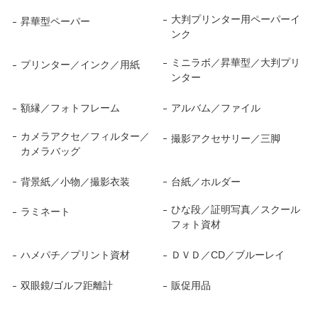
大判プリンター用ペーパーイ
昇華型ペーパー
ンク
ミニラボ／昇華型／大判プリ
プリンター／インク／用紙
ンター
額縁／フォトフレーム
アルバム／ファイル
カメラアクセ／フィルター／
撮影アクセサリー／三脚
カメラバッグ
背景紙／小物／撮影衣装
台紙／ホルダー
ひな段／証明写真／スクール
ラミネート
フォト資材
ハメパチ／プリント資材
ＤＶＤ／CD／ブルーレイ
双眼鏡/ゴルフ距離計
販促用品