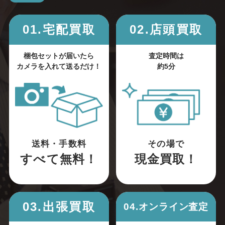
01.宅配買取
02.店頭買取
梱包セットが届いたら
査定時間は
カメラを入れて送るだけ！
約5分
送料・手数料
その場で
すべて無料！
現金買取！
03.出張買取
04.オンライン査定