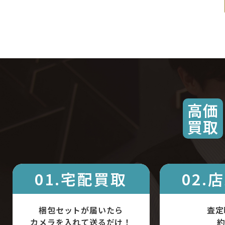
高価
買取
01.宅配買取
02.
梱包セットが届いたら
査定
カメラを入れて送るだけ！
約