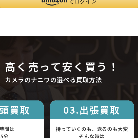
高く売って安く買う！
カメラのナニワの選べる買取方法
店頭買取
03.出張買取
時間は
持っていくのも、送るのも大変
5分
そんな時は