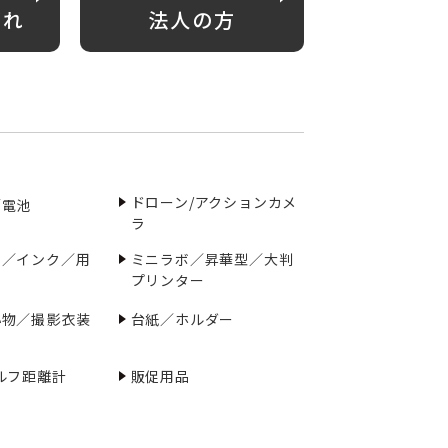
がれ
法人の方
ドローン/アクションカメ
／電池
ラ
ー／インク／用
ミニラボ／昇華型／大判
プリンター
小物／撮影衣装
台紙／ホルダー
ルフ距離計
販促用品