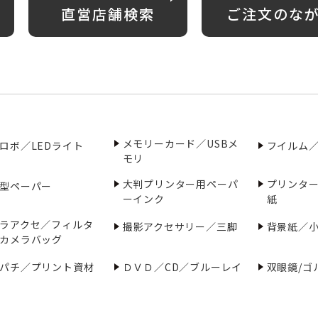
直営店舗検索
ご注文のな
メモリーカード／USBメ
ロボ／LEDライト
フイルム
モリ
大判プリンター用ペーパ
プリンタ
型ペーパー
ーインク
紙
ラアクセ／フィルタ
撮影アクセサリー／三脚
背景紙／
カメラバッグ
パチ／プリント資材
ＤＶＤ／CD／ブルーレイ
双眼鏡/ゴ