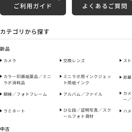
ご利用ガイド
よくあるご質問
カテゴリから探す
新品
カメラ
交換レンズ
スト
カラー印画紙薬品／ミニ
ミニラボ用インクジェッ
昇華
ラボ消耗品
ト用紙インク
カメ
額縁／フォトフレーム
アルバム／ファイル
ー／
ひな段／証明写真／スク
ラミネート
ハメ
ールフォト資材
中古