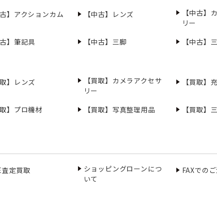
【中古】
古】アクションカム
【中古】レンズ
リー
古】筆記具
【中古】三脚
【中古】
【買取】カメラアクセサ
取】レンズ
【買取】
リー
取】プロ機材
【買取】写真整理用品
【買取】
ショッピングローンにつ
NE査定買取
FAXでの
いて