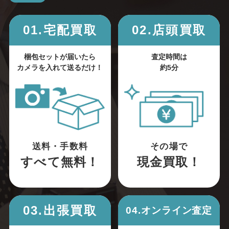
01.宅配買取
02.店頭買取
梱包セットが届いたら
査定時間は
カメラを入れて送るだけ！
約5分
送料・手数料
その場で
すべて無料！
現金買取！
03.出張買取
04.オンライン査定