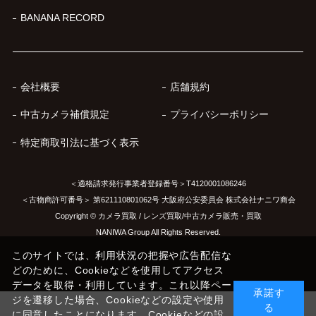
BANANA RECORD
会社概要
店舗規約
中古カメラ補償規定
プライバシーポリシー
特定商取引法に基づく表示
＜適格請求発行事業者登録番号＞T4120001086246
＜古物商許可番号＞ 第621110801062号 大阪府公安委員会 株式会社ナニワ商会
Copyright © カメラ買取 / レンズ買取/中古カメラ販売・買取
NANIWA Group All Rights Reserved.
このサイトでは、利用状況の把握や広告配信な
どのために、Cookieなどを使用してアクセス
データを取得・利用しています。これ以降ペー
承諾す
ジを遷移した場合、Cookieなどの設定や使用
る
に同意したことになります。Cookieなどの設