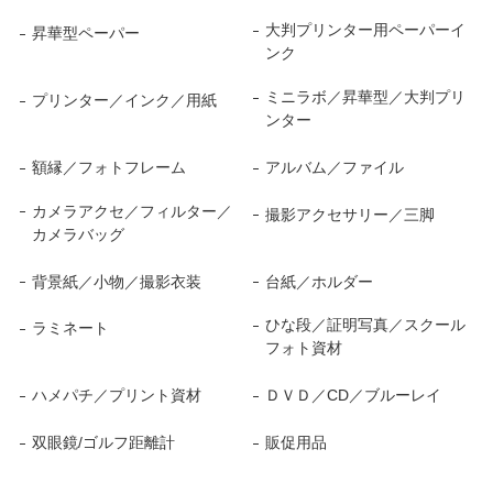
大判プリンター用ペーパーイ
昇華型ペーパー
ンク
ミニラボ／昇華型／大判プリ
プリンター／インク／用紙
ンター
額縁／フォトフレーム
アルバム／ファイル
カメラアクセ／フィルター／
撮影アクセサリー／三脚
カメラバッグ
背景紙／小物／撮影衣装
台紙／ホルダー
ひな段／証明写真／スクール
ラミネート
フォト資材
ハメパチ／プリント資材
ＤＶＤ／CD／ブルーレイ
双眼鏡/ゴルフ距離計
販促用品