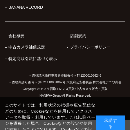
BANANA RECORD
会社概要
店舗規約
中古カメラ補償規定
プライバシーポリシー
特定商取引法に基づく表示
＜適格請求発行事業者登録番号＞T4120001086246
＜古物商許可番号＞ 第621110801062号 大阪府公安委員会 株式会社ナニワ商会
Copyright © カメラ買取 / レンズ買取/中古カメラ販売・買取
NANIWA Group All Rights Reserved.
このサイトでは、利用状況の把握や広告配信な
どのために、Cookieなどを使用してアクセス
データを取得・利用しています。これ以降ペー
承諾す
ジを遷移した場合、Cookieなどの設定や使用
る
に同意したことになります。Cookieなどの設