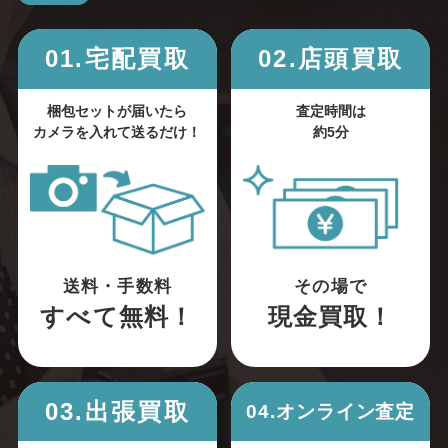
01.宅配買取
02.店頭買取
梱包セットが届いたら
査定時間は
カメラを入れて送るだけ！
約5分
送料・手数料
その場で
すべて無料！
現金買取！
03.出張買取
04.オンライン査定