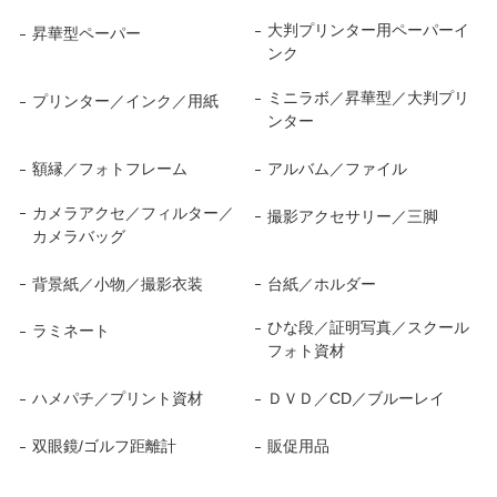
大判プリンター用ペーパーイ
昇華型ペーパー
ンク
ミニラボ／昇華型／大判プリ
プリンター／インク／用紙
ンター
額縁／フォトフレーム
アルバム／ファイル
カメラアクセ／フィルター／
撮影アクセサリー／三脚
カメラバッグ
背景紙／小物／撮影衣装
台紙／ホルダー
ひな段／証明写真／スクール
ラミネート
フォト資材
ハメパチ／プリント資材
ＤＶＤ／CD／ブルーレイ
双眼鏡/ゴルフ距離計
販促用品