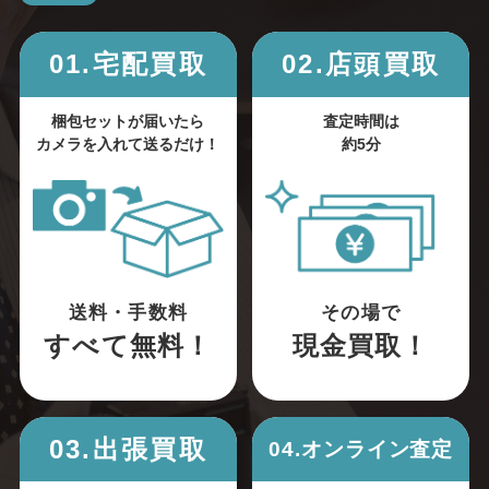
01.宅配買取
02.店頭買取
梱包セットが届いたら
査定時間は
カメラを入れて送るだけ！
約5分
送料・手数料
その場で
すべて無料！
現金買取！
03.出張買取
04.オンライン査定