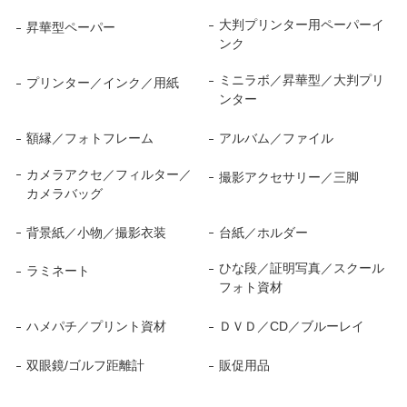
大判プリンター用ペーパーイ
昇華型ペーパー
ンク
ミニラボ／昇華型／大判プリ
プリンター／インク／用紙
ンター
額縁／フォトフレーム
アルバム／ファイル
カメラアクセ／フィルター／
撮影アクセサリー／三脚
カメラバッグ
背景紙／小物／撮影衣装
台紙／ホルダー
ひな段／証明写真／スクール
ラミネート
フォト資材
ハメパチ／プリント資材
ＤＶＤ／CD／ブルーレイ
双眼鏡/ゴルフ距離計
販促用品