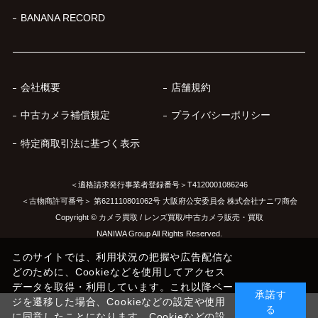
BANANA RECORD
会社概要
店舗規約
中古カメラ補償規定
プライバシーポリシー
特定商取引法に基づく表示
＜適格請求発行事業者登録番号＞T4120001086246
＜古物商許可番号＞ 第621110801062号 大阪府公安委員会 株式会社ナニワ商会
Copyright © カメラ買取 / レンズ買取/中古カメラ販売・買取
NANIWA Group All Rights Reserved.
このサイトでは、利用状況の把握や広告配信な
どのために、Cookieなどを使用してアクセス
データを取得・利用しています。これ以降ペー
承諾す
ジを遷移した場合、Cookieなどの設定や使用
る
に同意したことになります。Cookieなどの設