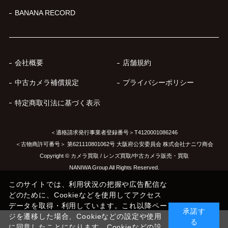
BANANA RECORD
会社概要
店舗規約
中古カメラ補償規定
プライバシーポリシー
特定商取引法に基づく表示
＜適格請求発行事業者登録番号＞T4120001086246
＜古物商許可番号＞ 第621110801062号 大阪府公安委員会 株式会社ナニワ商会
Copyright © カメラ買取 / レンズ買取/中古カメラ販売・買取
NANIWA Group All Rights Reserved.
このサイトでは、利用状況の把握や広告配信な
どのために、Cookieなどを使用してアクセス
データを取得・利用しています。これ以降ペー
承諾す
ジを遷移した場合、Cookieなどの設定や使用
る
に同意したことになります。Cookieなどの設