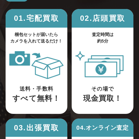
01.宅配買取
02.店頭買取
梱包セットが届いたら
査定時間は
カメラを入れて送るだけ！
約5分
送料・手数料
その場で
すべて無料！
現金買取！
03.出張買取
04.オンライン査定