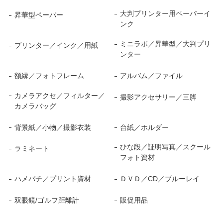
大判プリンター用ペーパーイ
昇華型ペーパー
ンク
ミニラボ／昇華型／大判プリ
プリンター／インク／用紙
ンター
額縁／フォトフレーム
アルバム／ファイル
カメラアクセ／フィルター／
撮影アクセサリー／三脚
カメラバッグ
背景紙／小物／撮影衣装
台紙／ホルダー
ひな段／証明写真／スクール
ラミネート
フォト資材
ハメパチ／プリント資材
ＤＶＤ／CD／ブルーレイ
双眼鏡/ゴルフ距離計
販促用品