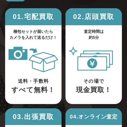
01.宅配買取
02.店頭買取
梱包セットが届いたら
査定時間は
カメラを入れて送るだけ！
約5分
送料・手数料
その場で
すべて無料！
現金買取！
03.出張買取
04.オンライン査定