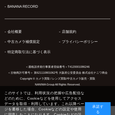
BANANA RECORD
会社概要
店舗規約
中古カメラ補償規定
プライバシーポリシー
特定商取引法に基づく表示
＜適格請求発行事業者登録番号＞T4120001086246
＜古物商許可番号＞ 第621110801062号 大阪府公安委員会 株式会社ナニワ商会
Copyright © カメラ買取 / レンズ買取/中古カメラ販売・買取
NANIWA Group All Rights Reserved.
このサイトでは、利用状況の把握や広告配信な
どのために、Cookieなどを使用してアクセス
データを取得・利用しています。これ以降ペー
承諾す
ジを遷移した場合、Cookieなどの設定や使用
る
に同意したことになります。Cookieなどの設