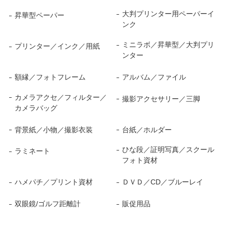
大判プリンター用ペーパーイ
昇華型ペーパー
ンク
ミニラボ／昇華型／大判プリ
プリンター／インク／用紙
ンター
額縁／フォトフレーム
アルバム／ファイル
カメラアクセ／フィルター／
撮影アクセサリー／三脚
カメラバッグ
背景紙／小物／撮影衣装
台紙／ホルダー
ひな段／証明写真／スクール
ラミネート
フォト資材
ハメパチ／プリント資材
ＤＶＤ／CD／ブルーレイ
双眼鏡/ゴルフ距離計
販促用品