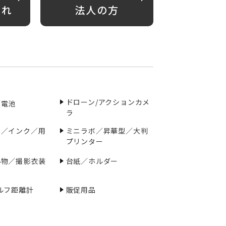
がれ
法人の方
ドローン/アクションカメ
／電池
ラ
ー／インク／用
ミニラボ／昇華型／大判
プリンター
小物／撮影衣装
台紙／ホルダー
ルフ距離計
販促用品