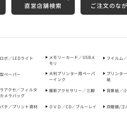
直営店舗検索
ご注文のな
メモリーカード／USBメ
ロボ／LEDライト
フイルム
モリ
大判プリンター用ペーパ
プリンタ
型ペーパー
ーインク
紙
ラアクセ／フィルタ
撮影アクセサリー／三脚
背景紙／
カメラバッグ
パチ／プリント資材
ＤＶＤ／CD／ブルーレイ
双眼鏡/ゴ