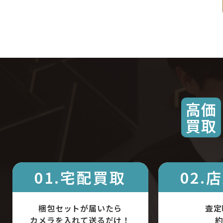
高価
買取
01.宅配買取
02.
梱包セットが届いたら
査定
カメラを入れて送るだけ！
約