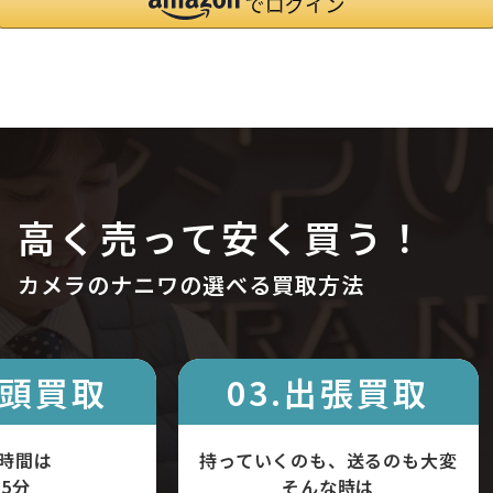
高く売って安く買う！
カメラのナニワの選べる買取方法
店頭買取
03.出張買取
時間は
持っていくのも、送るのも大変
5分
そんな時は