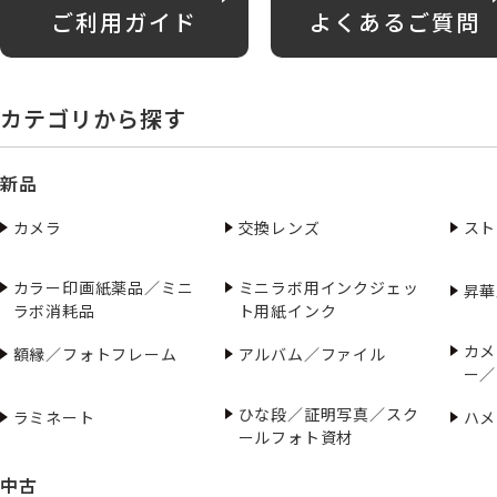
ご利用ガイド
よくあるご質問
カテゴリから探す
新品
カメラ
交換レンズ
スト
カラー印画紙薬品／ミニ
ミニラボ用インクジェッ
昇華
ラボ消耗品
ト用紙インク
カメ
額縁／フォトフレーム
アルバム／ファイル
ー／
ひな段／証明写真／スク
ラミネート
ハメ
ールフォト資材
中古