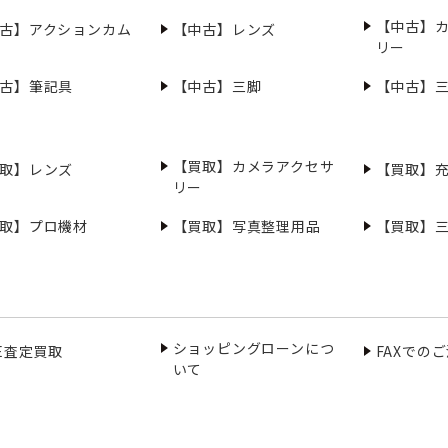
【中古】
古】アクションカム
【中古】レンズ
リー
古】筆記具
【中古】三脚
【中古】
【買取】カメラアクセサ
取】レンズ
【買取】
リー
取】プロ機材
【買取】写真整理用品
【買取】
ショッピングローンにつ
NE査定買取
FAXでの
いて