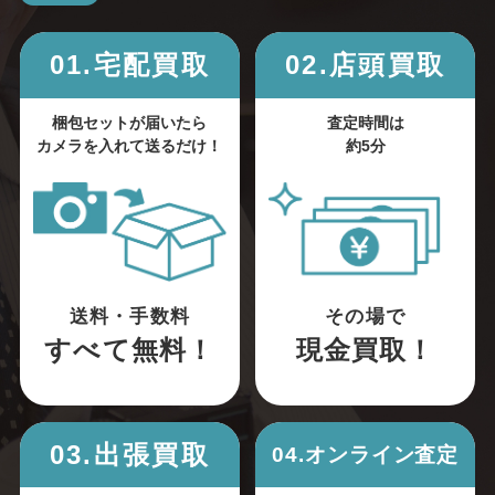
01.宅配買取
02.店頭買取
梱包セットが届いたら
査定時間は
カメラを入れて送るだけ！
約5分
送料・手数料
その場で
すべて無料！
現金買取！
03.出張買取
04.オンライン査定