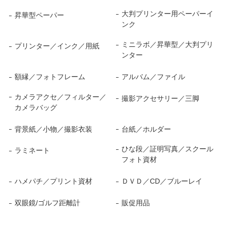
大判プリンター用ペーパーイ
昇華型ペーパー
ンク
ミニラボ／昇華型／大判プリ
プリンター／インク／用紙
ンター
額縁／フォトフレーム
アルバム／ファイル
カメラアクセ／フィルター／
撮影アクセサリー／三脚
カメラバッグ
背景紙／小物／撮影衣装
台紙／ホルダー
ひな段／証明写真／スクール
ラミネート
フォト資材
ハメパチ／プリント資材
ＤＶＤ／CD／ブルーレイ
双眼鏡/ゴルフ距離計
販促用品