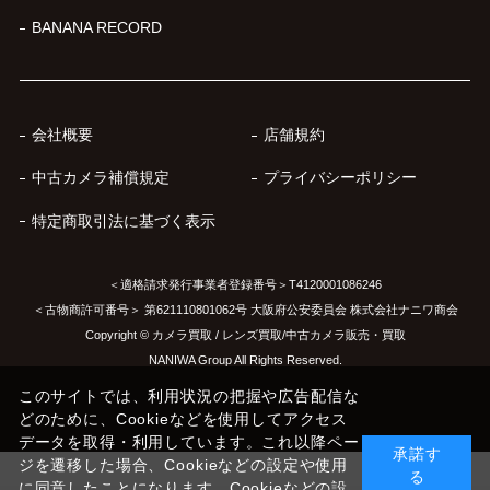
BANANA RECORD
会社概要
店舗規約
中古カメラ補償規定
プライバシーポリシー
特定商取引法に基づく表示
＜適格請求発行事業者登録番号＞T4120001086246
＜古物商許可番号＞ 第621110801062号 大阪府公安委員会 株式会社ナニワ商会
Copyright © カメラ買取 / レンズ買取/中古カメラ販売・買取
NANIWA Group All Rights Reserved.
このサイトでは、利用状況の把握や広告配信な
どのために、Cookieなどを使用してアクセス
データを取得・利用しています。これ以降ペー
承諾す
ジを遷移した場合、Cookieなどの設定や使用
る
に同意したことになります。Cookieなどの設