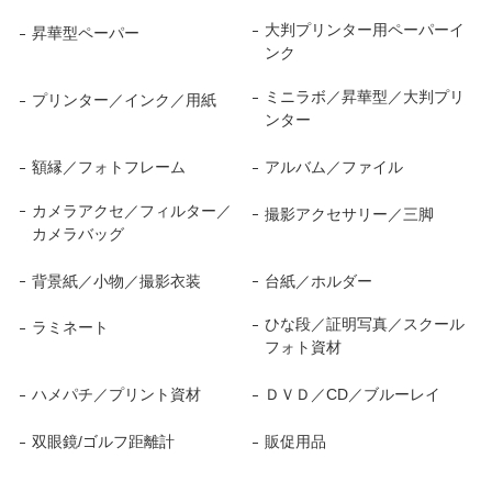
大判プリンター用ペーパーイ
昇華型ペーパー
ンク
ミニラボ／昇華型／大判プリ
プリンター／インク／用紙
ンター
額縁／フォトフレーム
アルバム／ファイル
カメラアクセ／フィルター／
撮影アクセサリー／三脚
カメラバッグ
背景紙／小物／撮影衣装
台紙／ホルダー
ひな段／証明写真／スクール
ラミネート
フォト資材
ハメパチ／プリント資材
ＤＶＤ／CD／ブルーレイ
双眼鏡/ゴルフ距離計
販促用品