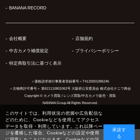
BANANA RECORD
会社概要
店舗規約
中古カメラ補償規定
プライバシーポリシー
特定商取引法に基づく表示
＜適格請求発行事業者登録番号＞T4120001086246
＜古物商許可番号＞ 第621110801062号 大阪府公安委員会 株式会社ナニワ商会
Copyright © カメラ買取 / レンズ買取/中古カメラ販売・買取
NANIWA Group All Rights Reserved.
このサイトでは、利用状況の把握や広告配信な
どのために、Cookieなどを使用してアクセス
データを取得・利用しています。これ以降ペー
承諾す
ジを遷移した場合、Cookieなどの設定や使用
る
に同意したことになります。Cookieなどの設