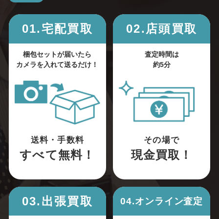
01.宅配買取
02.店頭買取
梱包セットが届いたら
査定時間は
カメラを入れて送るだけ！
約5分
送料・手数料
その場で
すべて無料！
現金買取！
03.出張買取
04.オンライン査定