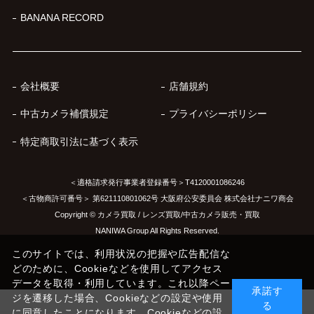
BANANA RECORD
会社概要
店舗規約
中古カメラ補償規定
プライバシーポリシー
特定商取引法に基づく表示
＜適格請求発行事業者登録番号＞T4120001086246
＜古物商許可番号＞ 第621110801062号 大阪府公安委員会 株式会社ナニワ商会
Copyright © カメラ買取 / レンズ買取/中古カメラ販売・買取
NANIWA Group All Rights Reserved.
このサイトでは、利用状況の把握や広告配信な
どのために、Cookieなどを使用してアクセス
データを取得・利用しています。これ以降ペー
承諾す
ジを遷移した場合、Cookieなどの設定や使用
る
に同意したことになります。Cookieなどの設