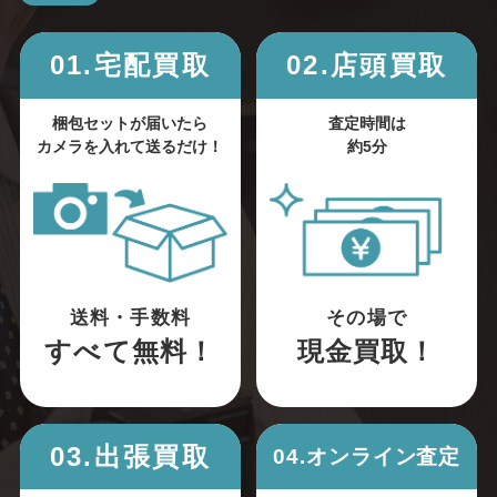
01.宅配買取
02.店頭買取
梱包セットが届いたら
査定時間は
カメラを入れて送るだけ！
約5分
送料・手数料
その場で
すべて無料！
現金買取！
03.出張買取
04.オンライン査定