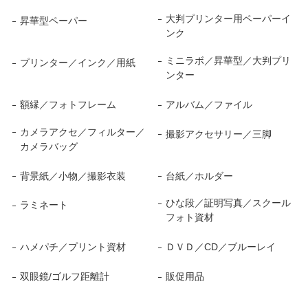
大判プリンター用ペーパーイ
昇華型ペーパー
ンク
ミニラボ／昇華型／大判プリ
プリンター／インク／用紙
ンター
額縁／フォトフレーム
アルバム／ファイル
カメラアクセ／フィルター／
撮影アクセサリー／三脚
カメラバッグ
背景紙／小物／撮影衣装
台紙／ホルダー
ひな段／証明写真／スクール
ラミネート
フォト資材
ハメパチ／プリント資材
ＤＶＤ／CD／ブルーレイ
双眼鏡/ゴルフ距離計
販促用品