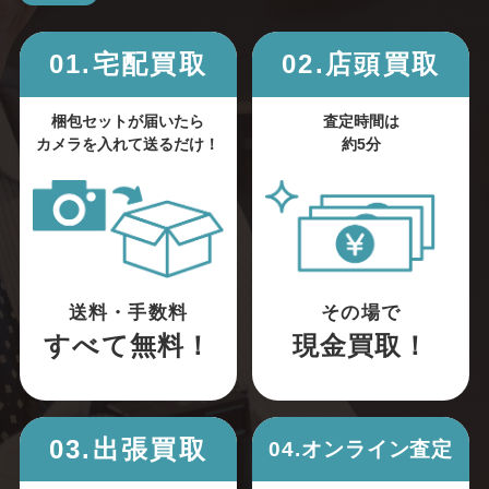
01.宅配買取
02.店頭買取
梱包セットが届いたら
査定時間は
カメラを入れて送るだけ！
約5分
送料・手数料
その場で
すべて無料！
現金買取！
03.出張買取
04.オンライン査定