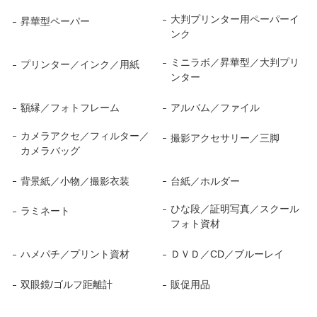
大判プリンター用ペーパーイ
昇華型ペーパー
ンク
ミニラボ／昇華型／大判プリ
プリンター／インク／用紙
ンター
額縁／フォトフレーム
アルバム／ファイル
カメラアクセ／フィルター／
撮影アクセサリー／三脚
カメラバッグ
背景紙／小物／撮影衣装
台紙／ホルダー
ひな段／証明写真／スクール
ラミネート
フォト資材
ハメパチ／プリント資材
ＤＶＤ／CD／ブルーレイ
双眼鏡/ゴルフ距離計
販促用品