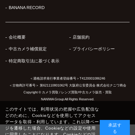
BANANA RECORD
会社概要
店舗規約
中古カメラ補償規定
プライバシーポリシー
特定商取引法に基づく表示
＜適格請求発行事業者登録番号＞T4120001086246
＜古物商許可番号＞ 第621110801062号 大阪府公安委員会 株式会社ナニワ商会
Copyright © カメラ買取 / レンズ買取/中古カメラ販売・買取
NANIWA Group All Rights Reserved.
このサイトでは、利用状況の把握や広告配信な
どのために、Cookieなどを使用してアクセス
データを取得・利用しています。これ以降ペー
承諾す
ジを遷移した場合、Cookieなどの設定や使用
る
に同意したことになります。Cookieなどの設