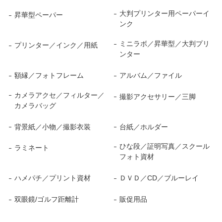
大判プリンター用ペーパーイ
昇華型ペーパー
ンク
ミニラボ／昇華型／大判プリ
プリンター／インク／用紙
ンター
額縁／フォトフレーム
アルバム／ファイル
カメラアクセ／フィルター／
撮影アクセサリー／三脚
カメラバッグ
背景紙／小物／撮影衣装
台紙／ホルダー
ひな段／証明写真／スクール
ラミネート
フォト資材
ハメパチ／プリント資材
ＤＶＤ／CD／ブルーレイ
双眼鏡/ゴルフ距離計
販促用品