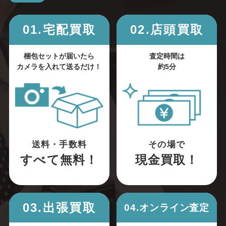
01.宅配買取
02.店頭買取
梱包セットが届いたら
査定時間は
カメラを入れて送るだけ！
約5分
送料・手数料
その場で
すべて無料！
現金買取！
03.出張買取
04.オンライン査定