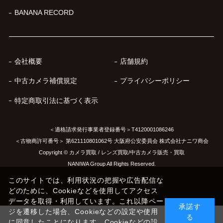
BANANA RECORD
会社概要
店舗規約
中古カメラ補償規定
プライバシーポリシー
特定商取引法に基づく表示
＜適格請求発行事業者登録番号＞T4120001086246
＜古物商許可番号＞ 第621110801062号 大阪府公安委員会 株式会社ナニワ商会
Copyright © カメラ買取 / レンズ買取/中古カメラ販売・買取
NANIWA Group All Rights Reserved.
このサイトでは、利用状況の把握や広告配信な
どのために、Cookieなどを使用してアクセス
データを取得・利用しています。これ以降ペー
承諾す
ジを遷移した場合、Cookieなどの設定や使用
る
に同意したことになります。Cookieなどの設