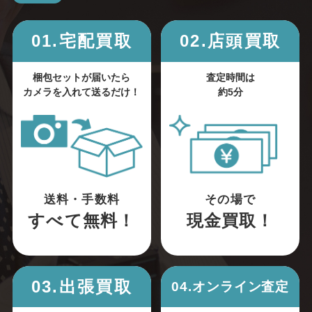
01.宅配買取
02.店頭買取
梱包セットが届いたら
査定時間は
カメラを入れて送るだけ！
約5分
送料・手数料
その場で
すべて無料！
現金買取！
03.出張買取
04.オンライン査定