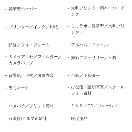
大判プリンター用ペーパーイ
昇華型ペーパー
ンク
ミニラボ／昇華型／大判プリ
プリンター／インク／用紙
ンター
額縁／フォトフレーム
アルバム／ファイル
カメラアクセ／フィルター／
撮影アクセサリー／三脚
カメラバッグ
背景紙／小物／撮影衣装
台紙／ホルダー
ひな段／証明写真／スクール
ラミネート
フォト資材
ハメパチ／プリント資材
ＤＶＤ／CD／ブルーレイ
双眼鏡/ゴルフ距離計
販促用品