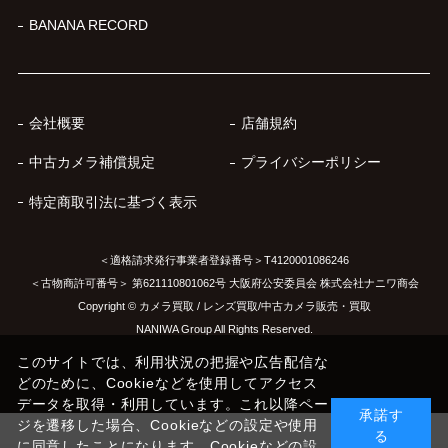
BANANA RECORD
会社概要
店舗規約
中古カメラ補償規定
プライバシーポリシー
特定商取引法に基づく表示
＜適格請求発行事業者登録番号＞T4120001086246
＜古物商許可番号＞ 第621110801062号 大阪府公安委員会 株式会社ナニワ商会
Copyright © カメラ買取 / レンズ買取/中古カメラ販売・買取
NANIWA Group All Rights Reserved.
このサイトでは、利用状況の把握や広告配信な
どのために、Cookieなどを使用してアクセス
データを取得・利用しています。これ以降ペー
承諾す
ジを遷移した場合、Cookieなどの設定や使用
る
に同意したことになります。Cookieなどの設