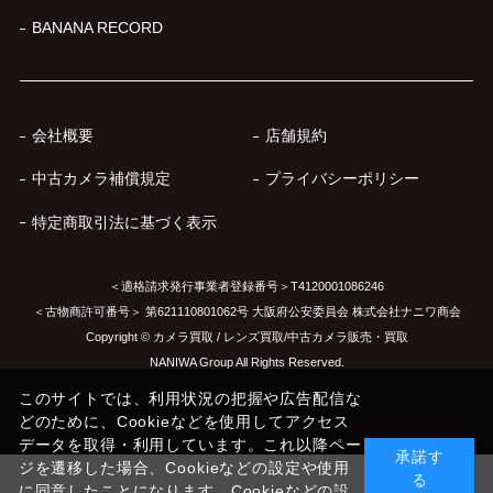
BANANA RECORD
会社概要
店舗規約
中古カメラ補償規定
プライバシーポリシー
特定商取引法に基づく表示
＜適格請求発行事業者登録番号＞T4120001086246
＜古物商許可番号＞ 第621110801062号 大阪府公安委員会 株式会社ナニワ商会
Copyright © カメラ買取 / レンズ買取/中古カメラ販売・買取
NANIWA Group All Rights Reserved.
このサイトでは、利用状況の把握や広告配信な
どのために、Cookieなどを使用してアクセス
データを取得・利用しています。これ以降ペー
承諾す
ジを遷移した場合、Cookieなどの設定や使用
る
に同意したことになります。Cookieなどの設