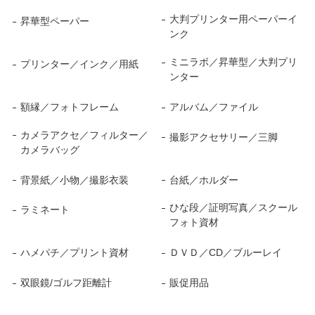
大判プリンター用ペーパーイ
昇華型ペーパー
ンク
ミニラボ／昇華型／大判プリ
プリンター／インク／用紙
ンター
額縁／フォトフレーム
アルバム／ファイル
カメラアクセ／フィルター／
撮影アクセサリー／三脚
カメラバッグ
背景紙／小物／撮影衣装
台紙／ホルダー
ひな段／証明写真／スクール
ラミネート
フォト資材
ハメパチ／プリント資材
ＤＶＤ／CD／ブルーレイ
双眼鏡/ゴルフ距離計
販促用品