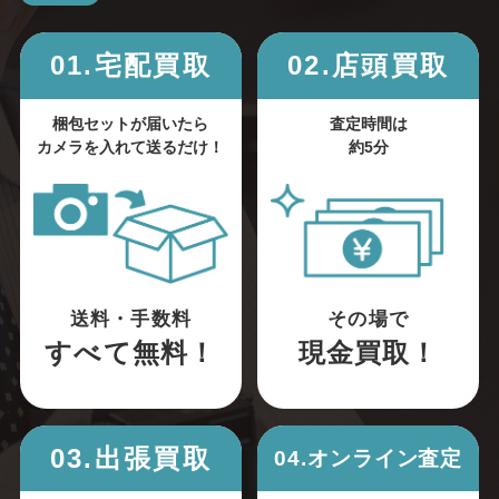
01.宅配買取
02.店頭買取
梱包セットが届いたら
査定時間は
カメラを入れて送るだけ！
約5分
送料・手数料
その場で
すべて無料！
現金買取！
03.出張買取
04.オンライン査定