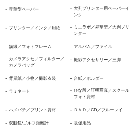
大判プリンター用ペーパーイ
昇華型ペーパー
ンク
ミニラボ／昇華型／大判プリ
プリンター／インク／用紙
ンター
額縁／フォトフレーム
アルバム／ファイル
カメラアクセ／フィルター／
撮影アクセサリー／三脚
カメラバッグ
背景紙／小物／撮影衣装
台紙／ホルダー
ひな段／証明写真／スクール
ラミネート
フォト資材
ハメパチ／プリント資材
ＤＶＤ／CD／ブルーレイ
双眼鏡/ゴルフ距離計
販促用品