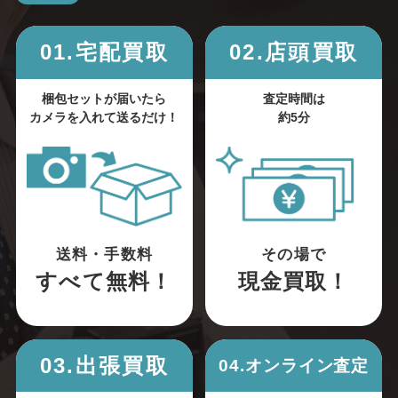
01.宅配買取
02.店頭買取
梱包セットが届いたら
査定時間は
カメラを入れて送るだけ！
約5分
送料・手数料
その場で
すべて無料！
現金買取！
03.出張買取
04.オンライン査定