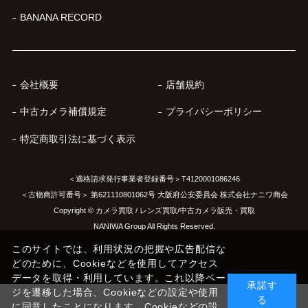
BANANA RECORD
会社概要
店舗規約
中古カメラ補償規定
プライバシーポリシー
特定商取引法に基づく表示
＜適格請求発行事業者登録番号＞T4120001086246
＜古物商許可番号＞ 第621110801062号 大阪府公安委員会 株式会社ナニワ商会
Copyright © カメラ買取 / レンズ買取/中古カメラ販売・買取
NANIWA Group All Rights Reserved.
このサイトでは、利用状況の把握や広告配信な
どのために、Cookieなどを使用してアクセス
データを取得・利用しています。これ以降ペー
承諾す
ジを遷移した場合、Cookieなどの設定や使用
る
に同意したことになります。Cookieなどの設