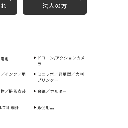
がれ
法人の方
ドローン/アクションカメ
／電池
ラ
ー／インク／用
ミニラボ／昇華型／大判
プリンター
小物／撮影衣装
台紙／ホルダー
ルフ距離計
販促用品