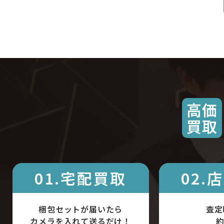
高価
買取
01.宅配買取
02.
梱包セットが届いたら
査定
カメラを入れて送るだけ！
約