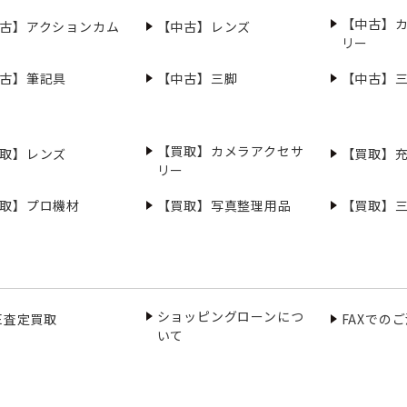
【中古】
古】アクションカム
【中古】レンズ
リー
古】筆記具
【中古】三脚
【中古】
【買取】カメラアクセサ
取】レンズ
【買取】
リー
取】プロ機材
【買取】写真整理用品
【買取】
ショッピングローンにつ
NE査定買取
FAXでの
いて