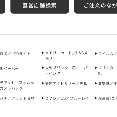
直営店舗検索
ご注文のな
メモリーカード／USBメ
ロボ／LEDライト
フイルム
モリ
大判プリンター用ペーパ
プリンタ
型ペーパー
ーインク
紙
ラアクセ／フィルタ
撮影アクセサリー／三脚
背景紙／
カメラバッグ
パチ／プリント資材
ＤＶＤ／CD／ブルーレイ
双眼鏡/ゴ