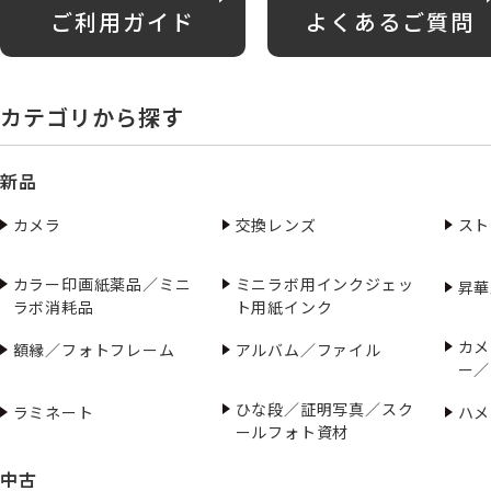
ご利用ガイド
よくあるご質問
カテゴリから探す
新品
カメラ
交換レンズ
スト
カラー印画紙薬品／ミニ
ミニラボ用インクジェッ
昇華
ラボ消耗品
ト用紙インク
カメ
額縁／フォトフレーム
アルバム／ファイル
ー／
ひな段／証明写真／スク
ラミネート
ハメ
ールフォト資材
中古