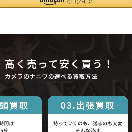
高く売って安く買う！
カメラのナニワの選べる買取方法
店頭買取
03.出張買取
時間は
持っていくのも、送るのも大変
5分
そんな時は