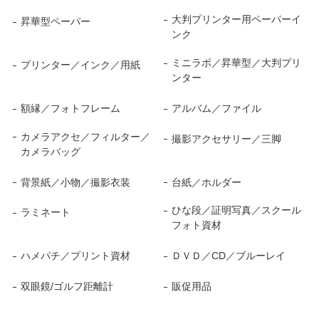
大判プリンター用ペーパーイ
昇華型ペーパー
ンク
ミニラボ／昇華型／大判プリ
プリンター／インク／用紙
ンター
額縁／フォトフレーム
アルバム／ファイル
カメラアクセ／フィルター／
撮影アクセサリー／三脚
カメラバッグ
背景紙／小物／撮影衣装
台紙／ホルダー
ひな段／証明写真／スクール
ラミネート
フォト資材
ハメパチ／プリント資材
ＤＶＤ／CD／ブルーレイ
双眼鏡/ゴルフ距離計
販促用品