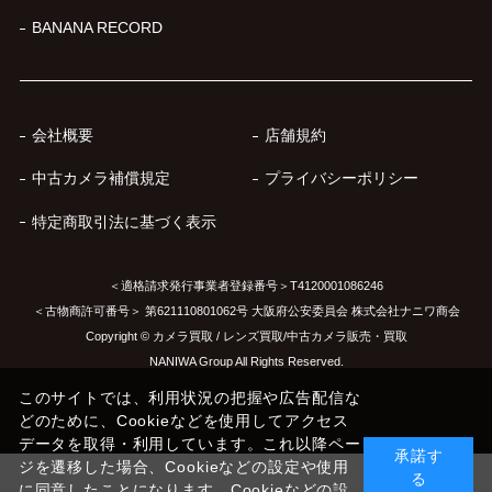
BANANA RECORD
会社概要
店舗規約
中古カメラ補償規定
プライバシーポリシー
特定商取引法に基づく表示
＜適格請求発行事業者登録番号＞T4120001086246
＜古物商許可番号＞ 第621110801062号 大阪府公安委員会 株式会社ナニワ商会
Copyright © カメラ買取 / レンズ買取/中古カメラ販売・買取
NANIWA Group All Rights Reserved.
このサイトでは、利用状況の把握や広告配信な
どのために、Cookieなどを使用してアクセス
データを取得・利用しています。これ以降ペー
承諾す
ジを遷移した場合、Cookieなどの設定や使用
る
に同意したことになります。Cookieなどの設