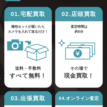
01.宅配買取
02.店頭買取
梱包セットが届いたら
査定時間は
カメラを入れて送るだけ！
約5分
送料・手数料
その場で
すべて無料！
現金買取！
03.出張買取
04.オンライン査定