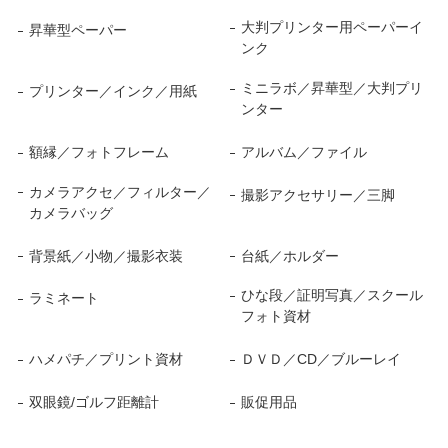
大判プリンター用ペーパーイ
昇華型ペーパー
ンク
ミニラボ／昇華型／大判プリ
プリンター／インク／用紙
ンター
額縁／フォトフレーム
アルバム／ファイル
カメラアクセ／フィルター／
撮影アクセサリー／三脚
カメラバッグ
背景紙／小物／撮影衣装
台紙／ホルダー
ひな段／証明写真／スクール
ラミネート
フォト資材
ハメパチ／プリント資材
ＤＶＤ／CD／ブルーレイ
双眼鏡/ゴルフ距離計
販促用品