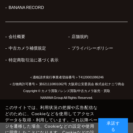
BANANA RECORD
会社概要
店舗規約
中古カメラ補償規定
プライバシーポリシー
特定商取引法に基づく表示
＜適格請求発行事業者登録番号＞T4120001086246
＜古物商許可番号＞ 第621110801062号 大阪府公安委員会 株式会社ナニワ商会
Copyright © カメラ買取 / レンズ買取/中古カメラ販売・買取
NANIWA Group All Rights Reserved.
このサイトでは、利用状況の把握や広告配信な
どのために、Cookieなどを使用してアクセス
データを取得・利用しています。これ以降ペー
承諾す
ジを遷移した場合、Cookieなどの設定や使用
る
に同意したことになります。Cookieなどの設