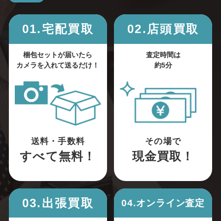
01.宅配買取
02.店頭買取
梱包セットが届いたら
査定時間は
カメラを入れて送るだけ！
約5分
送料・手数料
その場で
すべて無料！
現金買取！
03.出張買取
04.オンライン査定