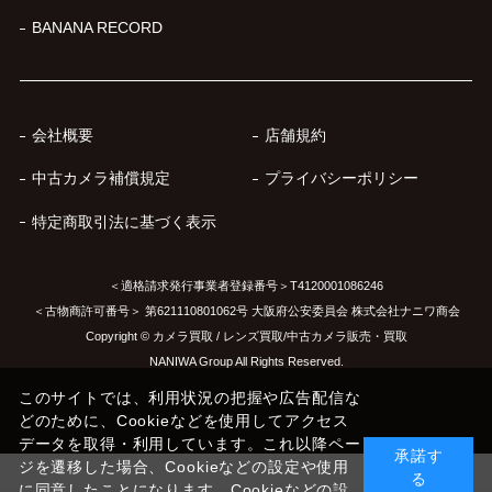
BANANA RECORD
会社概要
店舗規約
中古カメラ補償規定
プライバシーポリシー
特定商取引法に基づく表示
＜適格請求発行事業者登録番号＞T4120001086246
＜古物商許可番号＞ 第621110801062号 大阪府公安委員会 株式会社ナニワ商会
Copyright © カメラ買取 / レンズ買取/中古カメラ販売・買取
NANIWA Group All Rights Reserved.
このサイトでは、利用状況の把握や広告配信な
どのために、Cookieなどを使用してアクセス
データを取得・利用しています。これ以降ペー
承諾す
ジを遷移した場合、Cookieなどの設定や使用
る
に同意したことになります。Cookieなどの設