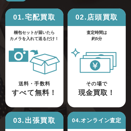
01.宅配買取
02.店頭買取
梱包セットが届いたら
査定時間は
カメラを入れて送るだけ！
約5分
送料・手数料
その場で
すべて無料！
現金買取！
03.出張買取
04.オンライン査定