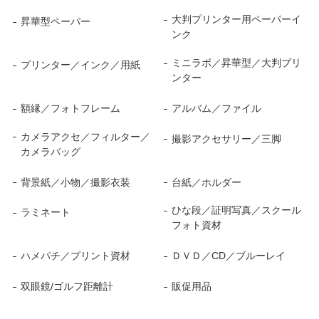
大判プリンター用ペーパーイ
昇華型ペーパー
ンク
ミニラボ／昇華型／大判プリ
プリンター／インク／用紙
ンター
額縁／フォトフレーム
アルバム／ファイル
カメラアクセ／フィルター／
撮影アクセサリー／三脚
カメラバッグ
背景紙／小物／撮影衣装
台紙／ホルダー
ひな段／証明写真／スクール
ラミネート
フォト資材
ハメパチ／プリント資材
ＤＶＤ／CD／ブルーレイ
双眼鏡/ゴルフ距離計
販促用品