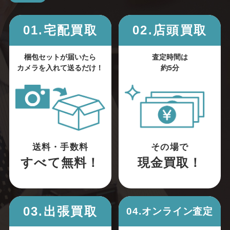
01.宅配買取
02.店頭買取
梱包セットが届いたら
査定時間は
カメラを入れて送るだけ！
約5分
送料・手数料
その場で
すべて無料！
現金買取！
03.出張買取
04.オンライン査定