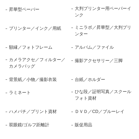
大判プリンター用ペーパーイ
昇華型ペーパー
ンク
ミニラボ／昇華型／大判プリ
プリンター／インク／用紙
ンター
額縁／フォトフレーム
アルバム／ファイル
カメラアクセ／フィルター／
撮影アクセサリー／三脚
カメラバッグ
背景紙／小物／撮影衣装
台紙／ホルダー
ひな段／証明写真／スクール
ラミネート
フォト資材
ハメパチ／プリント資材
ＤＶＤ／CD／ブルーレイ
双眼鏡/ゴルフ距離計
販促用品