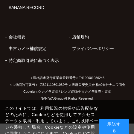
BANANA RECORD
会社概要
店舗規約
中古カメラ補償規定
プライバシーポリシー
特定商取引法に基づく表示
＜適格請求発行事業者登録番号＞T4120001086246
＜古物商許可番号＞ 第621110801062号 大阪府公安委員会 株式会社ナニワ商会
Copyright © カメラ買取 / レンズ買取/中古カメラ販売・買取
NANIWA Group All Rights Reserved.
このサイトでは、利用状況の把握や広告配信な
どのために、Cookieなどを使用してアクセス
データを取得・利用しています。これ以降ペー
承諾す
ジを遷移した場合、Cookieなどの設定や使用
る
に同意したことになります。Cookieなどの設