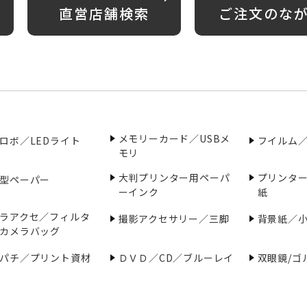
直営店舗検索
ご注文のな
メモリーカード／USBメ
ロボ／LEDライト
フイルム
モリ
大判プリンター用ペーパ
プリンタ
型ペーパー
ーインク
紙
ラアクセ／フィルタ
撮影アクセサリー／三脚
背景紙／
カメラバッグ
パチ／プリント資材
ＤＶＤ／CD／ブルーレイ
双眼鏡/ゴ