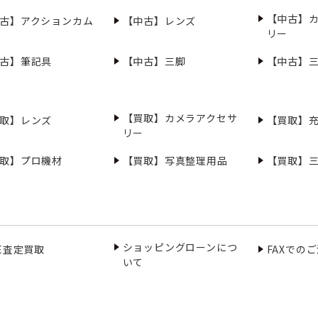
【中古】
古】アクションカム
【中古】レンズ
リー
古】筆記具
【中古】三脚
【中古】
【買取】カメラアクセサ
取】レンズ
【買取】
リー
取】プロ機材
【買取】写真整理用品
【買取】
ショッピングローンにつ
NE査定買取
FAXでの
いて