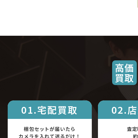
高価
買取
01.宅配買取
02.
梱包セットが届いたら
査定
カメラを入れて送るだけ！
約