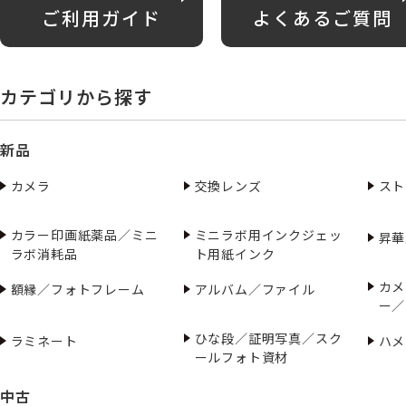
ご利用ガイド
よくあるご質問
カテゴリから探す
新品
カメラ
交換レンズ
スト
カラー印画紙薬品／ミニ
ミニラボ用インクジェッ
昇華
ラボ消耗品
ト用紙インク
カメ
額縁／フォトフレーム
アルバム／ファイル
ー／
ひな段／証明写真／スク
ラミネート
ハメ
ールフォト資材
中古