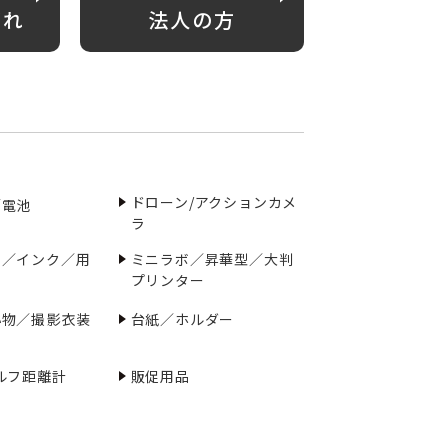
がれ
法人の方
ドローン/アクションカメ
／電池
ラ
ー／インク／用
ミニラボ／昇華型／大判
プリンター
小物／撮影衣装
台紙／ホルダー
ルフ距離計
販促用品