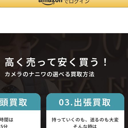
高く売って安く買う！
カメラのナニワの選べる買取方法
店頭買取
03.出張買取
時間は
持っていくのも、送るのも大変
5分
そんな時は