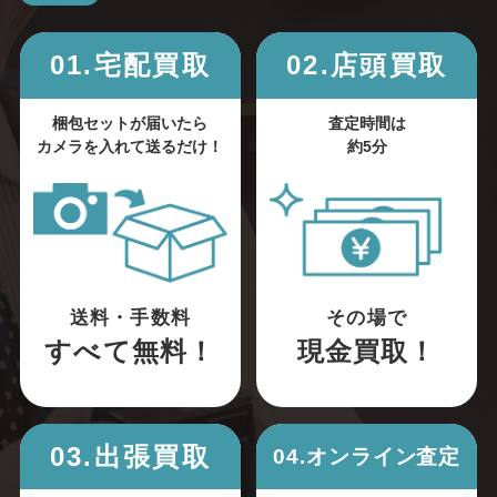
01.宅配買取
02.店頭買取
梱包セットが届いたら
査定時間は
カメラを入れて送るだけ！
約5分
送料・手数料
その場で
すべて無料！
現金買取！
03.出張買取
04.オンライン査定