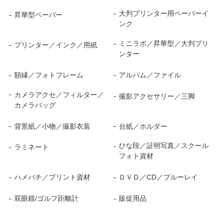
大判プリンター用ペーパーイ
昇華型ペーパー
ンク
ミニラボ／昇華型／大判プリ
プリンター／インク／用紙
ンター
額縁／フォトフレーム
アルバム／ファイル
カメラアクセ／フィルター／
撮影アクセサリー／三脚
カメラバッグ
背景紙／小物／撮影衣装
台紙／ホルダー
ひな段／証明写真／スクール
ラミネート
フォト資材
ハメパチ／プリント資材
ＤＶＤ／CD／ブルーレイ
双眼鏡/ゴルフ距離計
販促用品