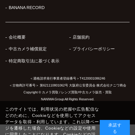
BANANA RECORD
会社概要
店舗規約
中古カメラ補償規定
プライバシーポリシー
特定商取引法に基づく表示
＜適格請求発行事業者登録番号＞T4120001086246
＜古物商許可番号＞ 第621110801062号 大阪府公安委員会 株式会社ナニワ商会
Copyright © カメラ買取 / レンズ買取/中古カメラ販売・買取
NANIWA Group All Rights Reserved.
このサイトでは、利用状況の把握や広告配信な
どのために、Cookieなどを使用してアクセス
データを取得・利用しています。これ以降ペー
承諾す
ジを遷移した場合、Cookieなどの設定や使用
る
に同意したことになります。Cookieなどの設