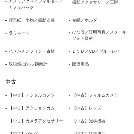
カメラアクセ／フィルター／
撮影アクセサリー／三脚
カメラバッグ
背景紙／小物／撮影衣装
台紙／ホルダー
ひな段／証明写真／スクール
ラミネート
フォト資材
ハメパチ／プリント資材
ＤＶＤ／CD／ブルーレイ
双眼鏡/ゴルフ距離計
販促用品
中古
【中古】デジタルカメラ
【中古】フィルムカメラ
【中古】アクションカム
【中古】レンズ
【中古】カメラアクセサリー
【中古】光学機器
【中古】バッグ
【中古】鉄道模型