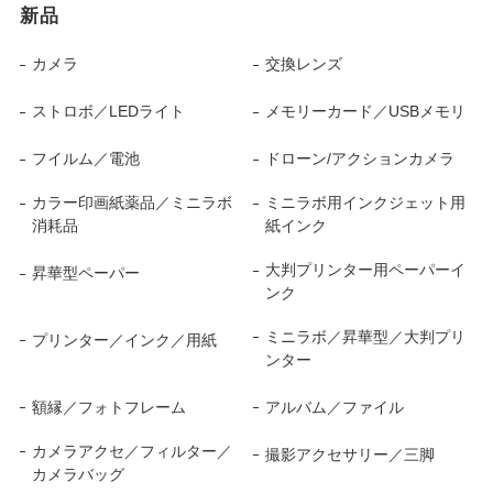
新品
カメラ
交換レンズ
ストロボ／LEDライト
メモリーカード／USBメモリ
フイルム／電池
ドローン/アクションカメラ
カラー印画紙薬品／ミニラボ
ミニラボ用インクジェット用
消耗品
紙インク
大判プリンター用ペーパーイ
昇華型ペーパー
ンク
ミニラボ／昇華型／大判プリ
プリンター／インク／用紙
ンター
額縁／フォトフレーム
アルバム／ファイル
カメラアクセ／フィルター／
撮影アクセサリー／三脚
カメラバッグ