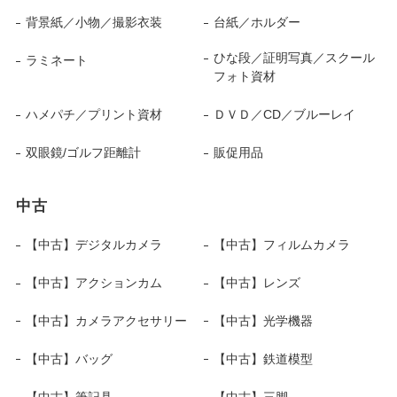
背景紙／小物／撮影衣装
台紙／ホルダー
ひな段／証明写真／スクール
ラミネート
フォト資材
ハメパチ／プリント資材
ＤＶＤ／CD／ブルーレイ
双眼鏡/ゴルフ距離計
販促用品
中古
【中古】デジタルカメラ
【中古】フィルムカメラ
【中古】アクションカム
【中古】レンズ
【中古】カメラアクセサリー
【中古】光学機器
【中古】バッグ
【中古】鉄道模型
【中古】筆記具
【中古】三脚