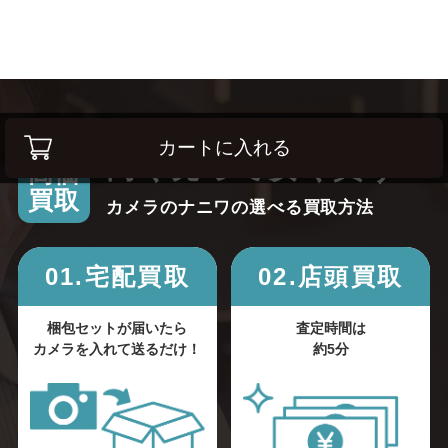
カートに入れる
高く売って安く買う！
高価
買取
カメラのナニワの選べる買取方法
01.宅配買取
02.店頭買取
梱包セットが届いたら
査定時間は
カメラを入れて送るだけ！
約5分