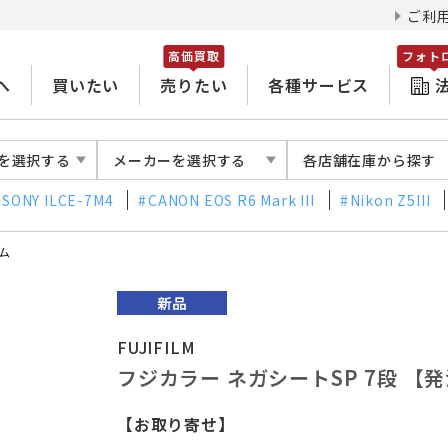
ご利
高価買取
フォト
へ
買いたい
売りたい
各種サービス
を選択する
メーカーを選択する
各店舗在庫から探す
SONY ILCE-7M4
CANON EOS R6 Mark III
Nikon Z5III
ム
FUJIFILM
フジカラー ネガシートSP 7段 【
【お取り寄せ】