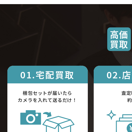
高価
買取
01.宅配買取
02.
梱包セットが届いたら
査定
カメラを入れて送るだけ！
約