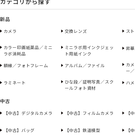
カテゴリから探す
新品
カメラ
交換レンズ
スト
カラー印画紙薬品／ミニ
ミニラボ用インクジェッ
昇華
ラボ消耗品
ト用紙インク
カメ
額縁／フォトフレーム
アルバム／ファイル
ー／
ひな段／証明写真／スク
ラミネート
ハメ
ールフォト資材
中古
【中古】デジタルカメラ
【中古】フィルムカメラ
【中
【中古】バッグ
【中古】鉄道模型
【中