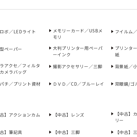
メモリーカード／USBメ
ロボ／LEDライト
フイルム
モリ
大判プリンター用ペーパ
プリンタ
型ペーパー
ーインク
紙
ラアクセ／フィルタ
撮影アクセサリー／三脚
背景紙／
カメラバッグ
パチ／プリント資材
ＤＶＤ／CD／ブルーレイ
双眼鏡/ゴ
【中古】
古】アクションカム
【中古】レンズ
リー
古】筆記具
【中古】三脚
【中古】