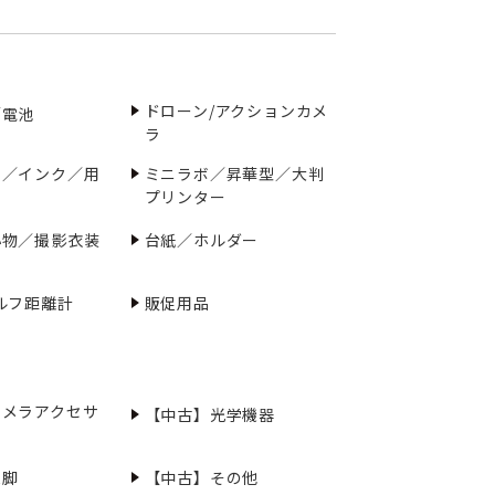
ドローン/アクションカメ
／電池
ラ
ー／インク／用
ミニラボ／昇華型／大判
プリンター
小物／撮影衣装
台紙／ホルダー
ルフ距離計
販促用品
カメラアクセサ
【中古】光学機器
三脚
【中古】その他