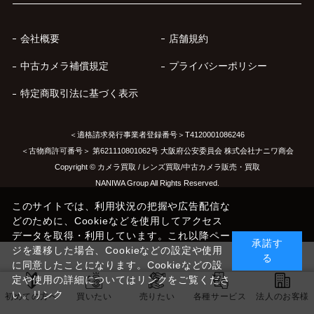
会社概要
店舗規約
中古カメラ補償規定
プライバシーポリシー
特定商取引法に基づく表示
＜適格請求発行事業者登録番号＞T4120001086246
＜古物商許可番号＞ 第621110801062号 大阪府公安委員会 株式会社ナニワ商会
Copyright © カメラ買取 / レンズ買取/中古カメラ販売・買取
NANIWA Group All Rights Reserved.
このサイトでは、利用状況の把握や広告配信な
どのために、Cookieなどを使用してアクセス
データを取得・利用しています。これ以降ペー
承諾す
ジを遷移した場合、Cookieなどの設定や使用
る
に同意したことになります。Cookieなどの設
定や使用の詳細についてはリンクをご覧くださ
い。
リンク
初めての方へ
買いたい
売りたい
各種サービス
法人のお客様