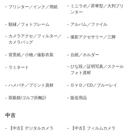
ミニラボ／昇華型／大判プリ
プリンター／インク／用紙
ンター
額縁／フォトフレーム
アルバム／ファイル
カメラアクセ／フィルター／
撮影アクセサリー／三脚
カメラバッグ
背景紙／小物／撮影衣装
台紙／ホルダー
ひな段／証明写真／スクール
ラミネート
フォト資材
ハメパチ／プリント資材
ＤＶＤ／CD／ブルーレイ
双眼鏡/ゴルフ距離計
販促用品
中古
【中古】デジタルカメラ
【中古】フィルムカメラ