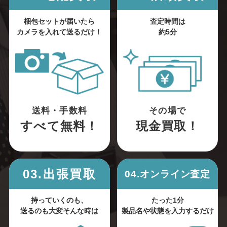
梱包セットが届いたら
査定時間は
カメラを入れて送るだけ！
約5分
送料・手数料
その場で
すべて無料！
現金買取！
03.出張買取
04.オンライン査定
持っていくのも、
たった1分
送るのも大変そんな時は
製品名や状態を入力するだけ