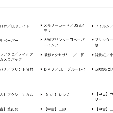
メモリーカード／USBメ
ロボ／LEDライト
フイルム
モリ
大判プリンター用ペーパ
プリンタ
型ペーパー
ーインク
紙
ラアクセ／フィルタ
撮影アクセサリー／三脚
背景紙／
カメラバッグ
パチ／プリント資材
ＤＶＤ／CD／ブルーレイ
双眼鏡/ゴ
【中古】
古】アクションカム
【中古】レンズ
リー
古】筆記具
【中古】三脚
【中古】