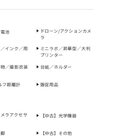
ドローン/アクションカメ
／電池
ラ
ー／インク／用
ミニラボ／昇華型／大判
プリンター
小物／撮影衣装
台紙／ホルダー
ルフ距離計
販促用品
カメラアクセサ
【中古】光学機器
三脚
【中古】その他