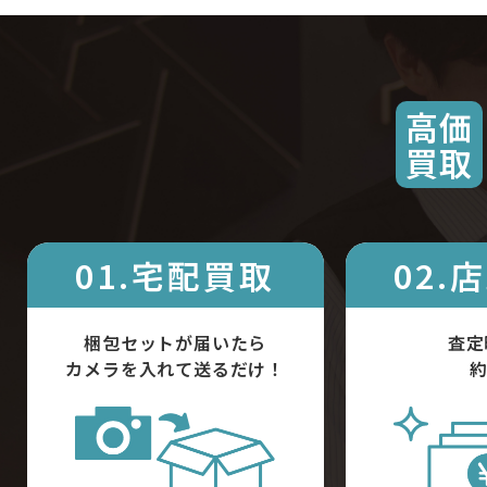
高価
買取
01.宅配買取
02.
梱包セットが届いたら
査定
カメラを入れて送るだけ！
約