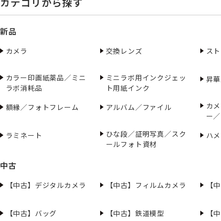
カテゴリから探す
新品
カメラ
交換レンズ
スト
カラー印画紙薬品／ミニ
ミニラボ用インクジェッ
昇華
ラボ消耗品
ト用紙インク
カメ
額縁／フォトフレーム
アルバム／ファイル
ー／
ひな段／証明写真／スク
ラミネート
ハメ
ールフォト資材
中古
【中古】デジタルカメラ
【中古】フィルムカメラ
【中
【中古】バッグ
【中古】鉄道模型
【中