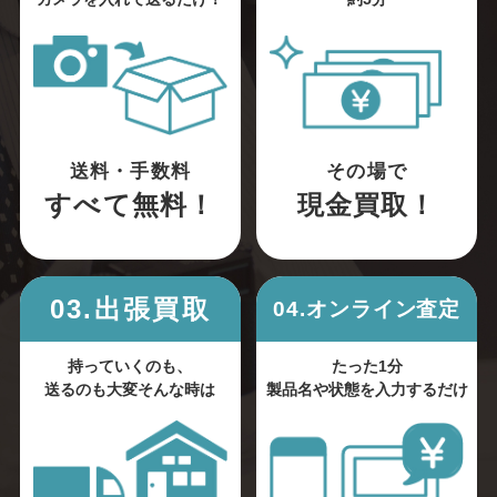
送料・手数料
その場で
すべて無料！
現金買取！
03.出張買取
04.オンライン査定
持っていくのも、
たった1分
送るのも大変そんな時は
製品名や状態を入力するだけ