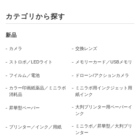
カテゴリから探す
新品
カメラ
交換レンズ
ストロボ／LEDライト
メモリーカード／USBメモリ
フイルム／電池
ドローン/アクションカメラ
カラー印画紙薬品／ミニラボ
ミニラボ用インクジェット用
消耗品
紙インク
大判プリンター用ペーパーイ
昇華型ペーパー
ンク
ミニラボ／昇華型／大判プリ
プリンター／インク／用紙
ンター