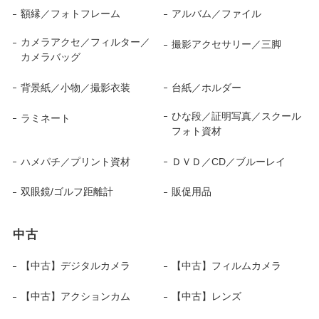
額縁／フォトフレーム
アルバム／ファイル
カメラアクセ／フィルター／
撮影アクセサリー／三脚
カメラバッグ
背景紙／小物／撮影衣装
台紙／ホルダー
ひな段／証明写真／スクール
ラミネート
フォト資材
ハメパチ／プリント資材
ＤＶＤ／CD／ブルーレイ
双眼鏡/ゴルフ距離計
販促用品
中古
【中古】デジタルカメラ
【中古】フィルムカメラ
【中古】アクションカム
【中古】レンズ