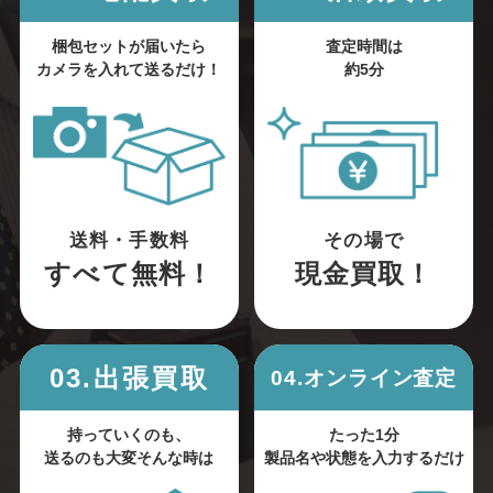
梱包セットが届いたら
査定時間は
カメラを入れて送るだけ！
約5分
送料・手数料
その場で
すべて無料！
現金買取！
03.出張買取
04.オンライン査定
持っていくのも、
たった1分
送るのも大変そんな時は
製品名や状態を入力するだけ