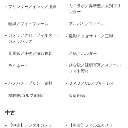
ミニラボ／昇華型／大判プリ
プリンター／インク／用紙
ンター
額縁／フォトフレーム
アルバム／ファイル
カメラアクセ／フィルター／
撮影アクセサリー／三脚
カメラバッグ
背景紙／小物／撮影衣装
台紙／ホルダー
ひな段／証明写真／スクール
ラミネート
フォト資材
ハメパチ／プリント資材
ＤＶＤ／CD／ブルーレイ
双眼鏡/ゴルフ距離計
販促用品
中古
【中古】デジタルカメラ
【中古】フィルムカメラ