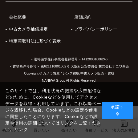
会社概要
店舗規約
中古カメラ補償規定
プライバシーポリシー
特定商取引法に基づく表示
＜適格請求発行事業者登録番号＞T4120001086246
＜古物商許可番号＞ 第621110801062号 大阪府公安委員会 株式会社ナニワ商会
Copyright © カメラ買取 / レンズ買取/中古カメラ販売・買取
NANIWA Group All Rights Reserved.
このサイトでは、利用状況の把握や広告配信な
どのために、Cookieなどを使用してアクセス
データを取得・利用しています。これ以降ペー
承諾す
ジを遷移した場合、Cookieなどの設定や使用
る
に同意したことになります。Cookieなどの設
定や使用の詳細についてはリンクをご覧くださ
い。
リンク
初めての方へ
買いたい
売りたい
各種サービス
法人のお客様