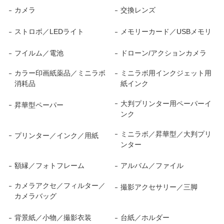
カメラ
交換レンズ
ストロボ／LEDライト
メモリーカード／USBメモリ
フイルム／電池
ドローン/アクションカメラ
カラー印画紙薬品／ミニラボ
ミニラボ用インクジェット用
消耗品
紙インク
大判プリンター用ペーパーイ
昇華型ペーパー
ンク
ミニラボ／昇華型／大判プリ
プリンター／インク／用紙
ンター
額縁／フォトフレーム
アルバム／ファイル
カメラアクセ／フィルター／
撮影アクセサリー／三脚
カメラバッグ
背景紙／小物／撮影衣装
台紙／ホルダー