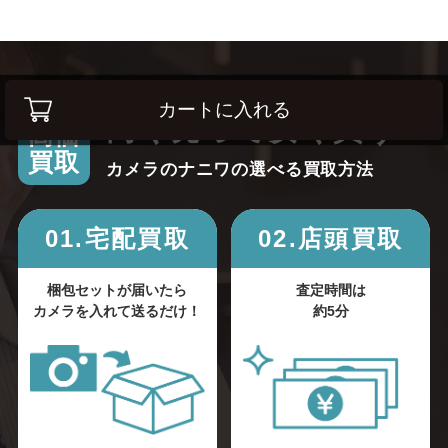
カートに入れる
高く売って安く買う！
高価
買取
カメラのナニワの選べる買取方法
01.宅配買取
02.店頭買取
梱包セットが届いたら
査定時間は
カメラを入れて送るだけ！
約5分