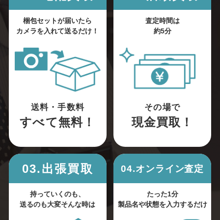
梱包セットが届いたら
査定時間は
カメラを入れて送るだけ！
約5分
送料・手数料
その場で
すべて無料！
現金買取！
03.出張買取
04.オンライン査定
持っていくのも、
たった1分
送るのも大変そんな時は
製品名や状態を入力するだけ