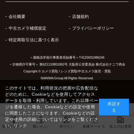
会社概要
店舗規約
中古カメラ補償規定
プライバシーポリシー
特定商取引法に基づく表示
＜適格請求発行事業者登録番号＞T4120001086246
＜古物商許可番号＞ 第621110801062号 大阪府公安委員会 株式会社ナニワ商会
Copyright © カメラ買取 / レンズ買取/中古カメラ販売・買取
NANIWA Group All Rights Reserved.
このサイトでは、利用状況の把握や広告配信な
どのために、Cookieなどを使用してアクセス
データを取得・利用しています。これ以降ペー
承諾す
ジを遷移した場合、Cookieなどの設定や使用
る
に同意したことになります。Cookieなどの設
定や使用の詳細についてはリンクをご覧くださ
い。
リンク
初めての方へ
買いたい
売りたい
各種サービス
法人のお客様