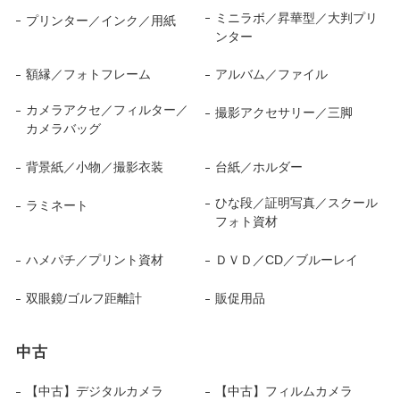
ミニラボ／昇華型／大判プリ
プリンター／インク／用紙
ンター
額縁／フォトフレーム
アルバム／ファイル
カメラアクセ／フィルター／
撮影アクセサリー／三脚
カメラバッグ
背景紙／小物／撮影衣装
台紙／ホルダー
ひな段／証明写真／スクール
ラミネート
フォト資材
ハメパチ／プリント資材
ＤＶＤ／CD／ブルーレイ
双眼鏡/ゴルフ距離計
販促用品
中古
【中古】デジタルカメラ
【中古】フィルムカメラ