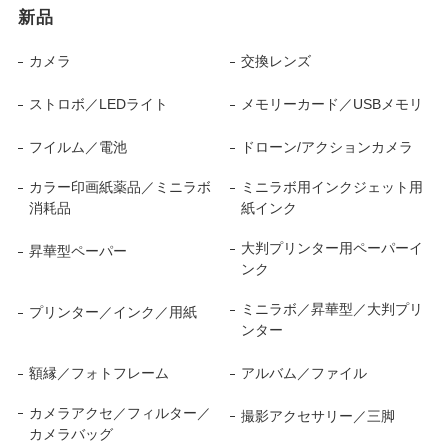
新品
カメラ
交換レンズ
ストロボ／LEDライト
メモリーカード／USBメモリ
フイルム／電池
ドローン/アクションカメラ
カラー印画紙薬品／ミニラボ
ミニラボ用インクジェット用
消耗品
紙インク
大判プリンター用ペーパーイ
昇華型ペーパー
ンク
ミニラボ／昇華型／大判プリ
プリンター／インク／用紙
ンター
額縁／フォトフレーム
アルバム／ファイル
カメラアクセ／フィルター／
撮影アクセサリー／三脚
カメラバッグ