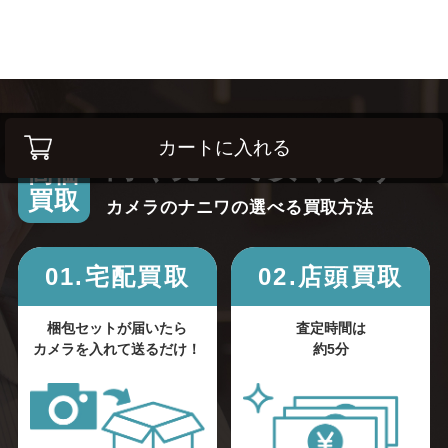
カートに入れる
高く売って安く買う！
高価
買取
カメラのナニワの選べる買取方法
01.宅配買取
02.店頭買取
梱包セットが届いたら
査定時間は
カメラを入れて送るだけ！
約5分