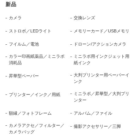
新品
カメラ
交換レンズ
ストロボ／LEDライト
メモリーカード／USBメモリ
フイルム／電池
ドローン/アクションカメラ
カラー印画紙薬品／ミニラボ
ミニラボ用インクジェット用
消耗品
紙インク
大判プリンター用ペーパーイ
昇華型ペーパー
ンク
ミニラボ／昇華型／大判プリ
プリンター／インク／用紙
ンター
額縁／フォトフレーム
アルバム／ファイル
カメラアクセ／フィルター／
撮影アクセサリー／三脚
カメラバッグ