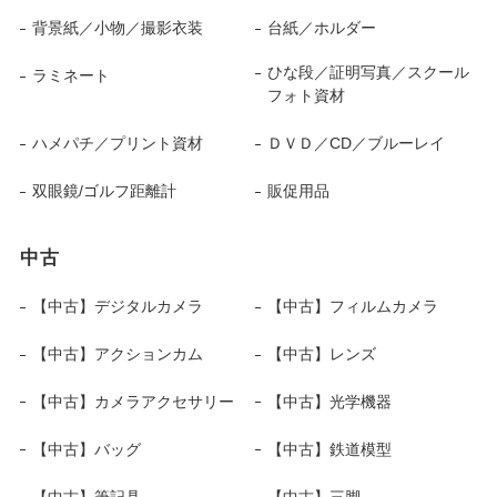
背景紙／小物／撮影衣装
台紙／ホルダー
ひな段／証明写真／スクール
ラミネート
フォト資材
ハメパチ／プリント資材
ＤＶＤ／CD／ブルーレイ
双眼鏡/ゴルフ距離計
販促用品
中古
【中古】デジタルカメラ
【中古】フィルムカメラ
【中古】アクションカム
【中古】レンズ
【中古】カメラアクセサリー
【中古】光学機器
【中古】バッグ
【中古】鉄道模型
【中古】筆記具
【中古】三脚