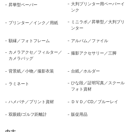
大判プリンター用ペーパーイ
昇華型ペーパー
ンク
ミニラボ／昇華型／大判プリ
プリンター／インク／用紙
ンター
額縁／フォトフレーム
アルバム／ファイル
カメラアクセ／フィルター／
撮影アクセサリー／三脚
カメラバッグ
背景紙／小物／撮影衣装
台紙／ホルダー
ひな段／証明写真／スクール
ラミネート
フォト資材
ハメパチ／プリント資材
ＤＶＤ／CD／ブルーレイ
双眼鏡/ゴルフ距離計
販促用品