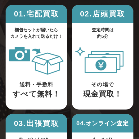
01.宅配買取
02.店頭買取
梱包セットが届いたら
査定時間は
カメラを入れて送るだけ！
約5分
送料・手数料
その場で
すべて無料！
現金買取！
03.出張買取
04.オンライン査定