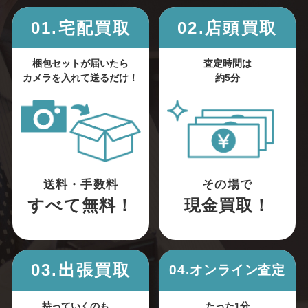
01.宅配買取
02.店頭買取
梱包セットが届いたら
査定時間は
カメラを入れて送るだけ！
約5分
送料・手数料
その場で
すべて無料！
現金買取！
03.出張買取
04.オンライン査定
持っていくのも、
たった1分