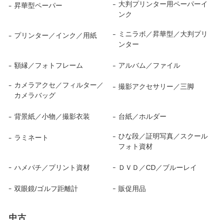
大判プリンター用ペーパーイ
昇華型ペーパー
ンク
ミニラボ／昇華型／大判プリ
プリンター／インク／用紙
ンター
額縁／フォトフレーム
アルバム／ファイル
カメラアクセ／フィルター／
撮影アクセサリー／三脚
カメラバッグ
背景紙／小物／撮影衣装
台紙／ホルダー
ひな段／証明写真／スクール
ラミネート
フォト資材
ハメパチ／プリント資材
ＤＶＤ／CD／ブルーレイ
双眼鏡/ゴルフ距離計
販促用品
中古