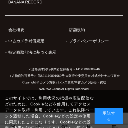
BANANA RECORD
会社概要
店舗規約
中古カメラ補償規定
プライバシーポリシー
特定商取引法に基づく表示
＜適格請求発行事業者登録番号＞T4120001086246
＜古物商許可番号＞ 第621110801062号 大阪府公安委員会 株式会社ナニワ商会
Copyright © カメラ買取 / レンズ買取/中古カメラ販売・買取
NANIWA Group All Rights Reserved.
このサイトでは、利用状況の把握や広告配信な
どのために、Cookieなどを使用してアクセス
データを取得・利用しています。これ以降ペー
承諾す
ジを遷移した場合、Cookieなどの設定や使用
る
に同意したことになります。Cookieなどの設