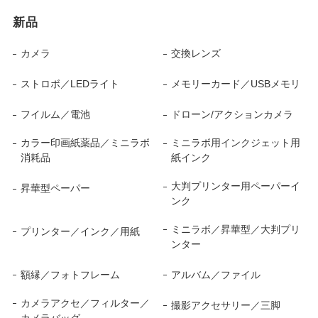
新品
カメラ
交換レンズ
ストロボ／LEDライト
メモリーカード／USBメモリ
フイルム／電池
ドローン/アクションカメラ
カラー印画紙薬品／ミニラボ
ミニラボ用インクジェット用
消耗品
紙インク
大判プリンター用ペーパーイ
昇華型ペーパー
ンク
ミニラボ／昇華型／大判プリ
プリンター／インク／用紙
ンター
額縁／フォトフレーム
アルバム／ファイル
カメラアクセ／フィルター／
撮影アクセサリー／三脚
カメラバッグ