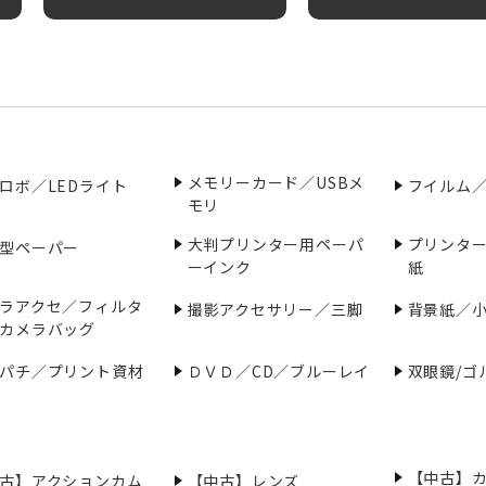
メモリーカード／USBメ
ロボ／LEDライト
フイルム
モリ
大判プリンター用ペーパ
プリンタ
型ペーパー
ーインク
紙
ラアクセ／フィルタ
撮影アクセサリー／三脚
背景紙／
カメラバッグ
パチ／プリント資材
ＤＶＤ／CD／ブルーレイ
双眼鏡/ゴ
【中古】
古】アクションカム
【中古】レンズ