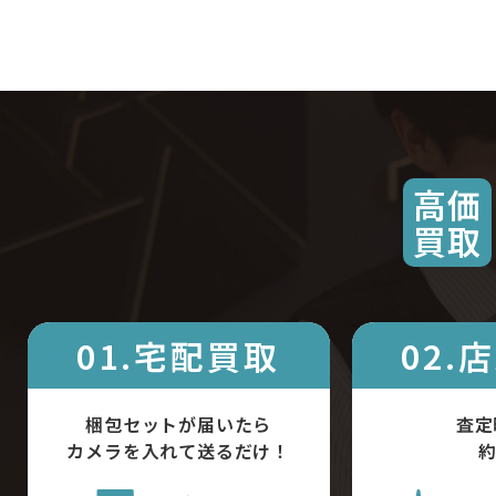
高価
買取
01.宅配買取
02.
梱包セットが届いたら
査定
カメラを入れて送るだけ！
約