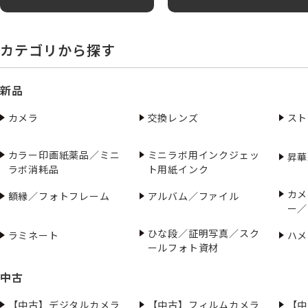
カテゴリから探す
新品
カメラ
交換レンズ
スト
カラー印画紙薬品／ミニ
ミニラボ用インクジェッ
昇華
ラボ消耗品
ト用紙インク
カメ
額縁／フォトフレーム
アルバム／ファイル
ー／
ひな段／証明写真／スク
ラミネート
ハメ
ールフォト資材
中古
【中古】デジタルカメラ
【中古】フィルムカメラ
【中