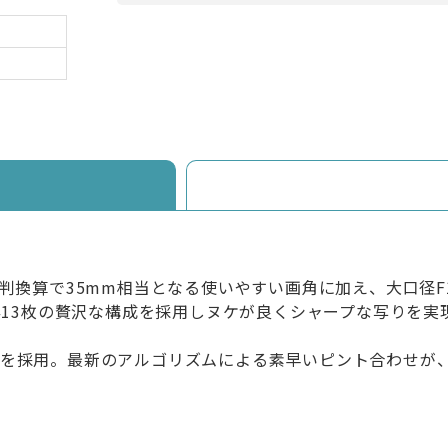
raryは、35mm判換算で35mm相当となる使いやすい画角に加え、
0群13枚の贅沢な構成を採用しヌケが良くシャープな写りを実
ーを採用。最新のアルゴリズムによる素早いピント合わせが