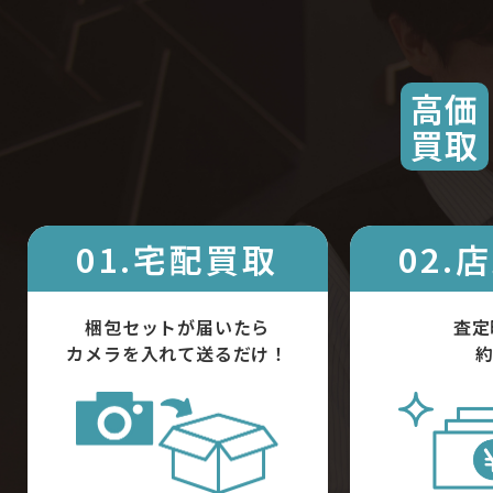
高価
買取
01.宅配買取
02.
梱包セットが届いたら
査定
カメラを入れて送るだけ！
約