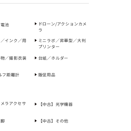
ドローン/アクションカメ
／電池
ラ
ー／インク／用
ミニラボ／昇華型／大判
プリンター
小物／撮影衣装
台紙／ホルダー
ルフ距離計
販促用品
カメラアクセサ
【中古】光学機器
三脚
【中古】その他