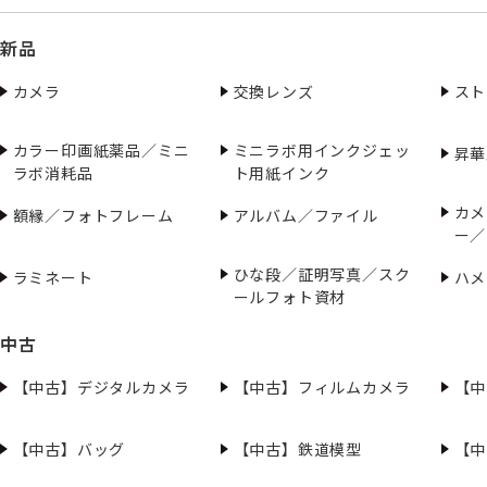
新品
カメラ
交換レンズ
スト
カラー印画紙薬品／ミニ
ミニラボ用インクジェッ
昇華
ラボ消耗品
ト用紙インク
カメ
額縁／フォトフレーム
アルバム／ファイル
ー／
ひな段／証明写真／スク
ラミネート
ハメ
ールフォト資材
中古
【中古】デジタルカメラ
【中古】フィルムカメラ
【中
【中古】バッグ
【中古】鉄道模型
【中