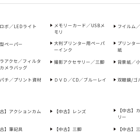
メモリーカード／USBメ
ロボ／LEDライト
フイルム
モリ
大判プリンター用ペーパ
プリンタ
型ペーパー
ーインク
紙
ラアクセ／フィルタ
撮影アクセサリー／三脚
背景紙／
カメラバッグ
パチ／プリント資材
ＤＶＤ／CD／ブルーレイ
双眼鏡/ゴ
【中古】
古】アクションカム
【中古】レンズ
リー
古】筆記具
【中古】三脚
【中古】