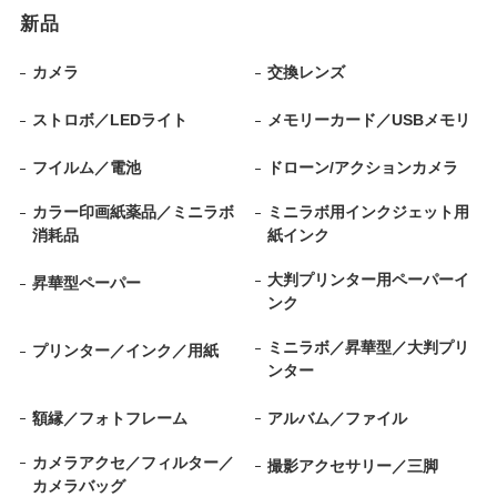
新品
カメラ
交換レンズ
ストロボ／LEDライト
メモリーカード／USBメモリ
フイルム／電池
ドローン/アクションカメラ
カラー印画紙薬品／ミニラボ
ミニラボ用インクジェット用
消耗品
紙インク
大判プリンター用ペーパーイ
昇華型ペーパー
ンク
ミニラボ／昇華型／大判プリ
プリンター／インク／用紙
ンター
額縁／フォトフレーム
アルバム／ファイル
カメラアクセ／フィルター／
撮影アクセサリー／三脚
カメラバッグ