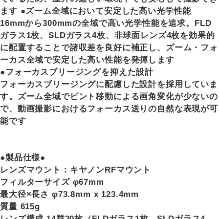
ます ●ズーム全域において安定した高い光学性能
16mmから300mmの全域で高い光学性能を追求。FLD
ガラス1枚、SLDガラス4枚、非球面レンズ4枚を効果的
に配置することで諸収差を良好に補正し、ズーム・フォ
ーカス全域で安定した高い性能を発揮します
●フォーカスブリージングを抑えた設計
フォーカスブリージングに配慮した設計を採用していま
す。ズーム全域でピント移動による画角変化が少ないの
で、動画撮影におけるフォーカス送りの自然な表現が可
能です
●製品仕様●
レンズマウント：キヤノンRFマウント
フィルターサイズ φ67mm
最大径×長さ φ73.8mm x 123.4mm
質量 615g
レンズ構成 14群20枚（FLDガラス1枚、SLDガラス4