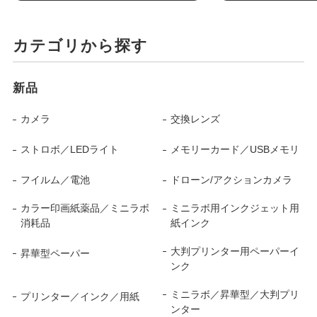
カテゴリから探す
新品
カメラ
交換レンズ
ストロボ／LEDライト
メモリーカード／USBメモリ
フイルム／電池
ドローン/アクションカメラ
カラー印画紙薬品／ミニラボ
ミニラボ用インクジェット用
消耗品
紙インク
大判プリンター用ペーパーイ
昇華型ペーパー
ンク
ミニラボ／昇華型／大判プリ
プリンター／インク／用紙
ンター