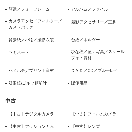
額縁／フォトフレーム
アルバム／ファイル
カメラアクセ／フィルター／
撮影アクセサリー／三脚
カメラバッグ
背景紙／小物／撮影衣装
台紙／ホルダー
ひな段／証明写真／スクール
ラミネート
フォト資材
ハメパチ／プリント資材
ＤＶＤ／CD／ブルーレイ
双眼鏡/ゴルフ距離計
販促用品
中古
【中古】デジタルカメラ
【中古】フィルムカメラ
【中古】アクションカム
【中古】レンズ