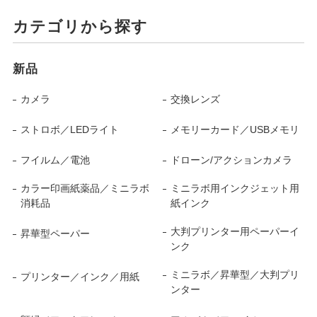
カテゴリから探す
新品
カメラ
交換レンズ
ストロボ／LEDライト
メモリーカード／USBメモリ
フイルム／電池
ドローン/アクションカメラ
カラー印画紙薬品／ミニラボ
ミニラボ用インクジェット用
消耗品
紙インク
大判プリンター用ペーパーイ
昇華型ペーパー
ンク
ミニラボ／昇華型／大判プリ
プリンター／インク／用紙
ンター