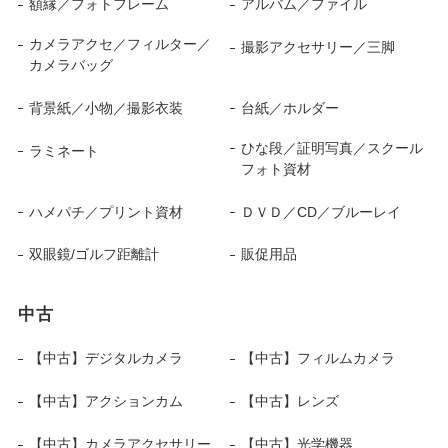
額縁／フォトフレーム
アルバム／ファイル
カメラアクセ／フィルター／
撮影アクセサリー／三脚
カメラバッグ
背景紙／小物／撮影衣装
台紙／ホルダー
ひな段／証明写真／スクール
ラミネート
フォト資材
ハメパチ／プリント資材
ＤＶＤ／CD／ブルーレイ
双眼鏡/ゴルフ距離計
販促用品
中古
【中古】デジタルカメラ
【中古】フィルムカメラ
【中古】アクションカム
【中古】レンズ
【中古】カメラアクセサリー
【中古】光学機器