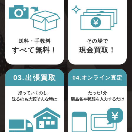
送料・手数料
その場で
すべて無料！
現金買取！
03.出張買取
04.オンライン査定
持っていくのも、
たった1分
送るのも大変そんな時は
製品名や状態を入力するだけ