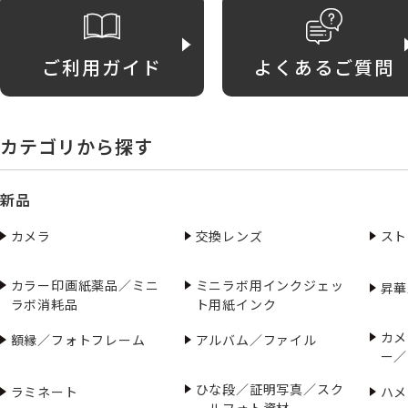
ご利用ガイド
よくあるご質問
カテゴリから探す
新品
カメラ
交換レンズ
スト
カラー印画紙薬品／ミニ
ミニラボ用インクジェッ
昇華
ラボ消耗品
ト用紙インク
カメ
額縁／フォトフレーム
アルバム／ファイル
ー／
ひな段／証明写真／スク
ラミネート
ハメ
ールフォト資材