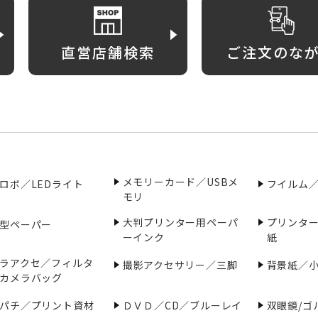
直営店舗検索
ご注文のな
メモリーカード／USBメ
ロボ／LEDライト
フイルム
モリ
大判プリンター用ペーパ
プリンタ
型ペーパー
ーインク
紙
ラアクセ／フィルタ
撮影アクセサリー／三脚
背景紙／
カメラバッグ
パチ／プリント資材
ＤＶＤ／CD／ブルーレイ
双眼鏡/ゴ