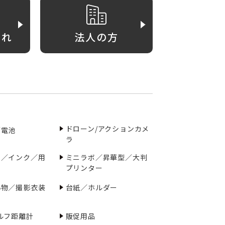
がれ
法人の方
ドローン/アクションカメ
／電池
ラ
ー／インク／用
ミニラボ／昇華型／大判
プリンター
小物／撮影衣装
台紙／ホルダー
ルフ距離計
販促用品