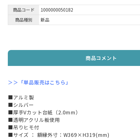
商品コード
1000000050182
商品種別
新品
商品コメント
＞＞「単品販売はこちら」
■アルミ製
■シルバー
■厚手Vカット台紙（2.0mm）
■透明アクリル板使用
■吊りヒモ付
■サイズ ： 額縁外寸：W369×H319(mm)