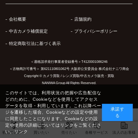
会社概要
店舗規約
中古カメラ補償規定
プライバシーポリシー
特定商取引法に基づく表示
＜適格請求発行事業者登録番号＞T4120001086246
＜古物商許可番号＞ 第621110801062号 大阪府公安委員会 株式会社ナニワ商会
Copyright © カメラ買取 / レンズ買取/中古カメラ販売・買取
NANIWA Group All Rights Reserved.
このサイトでは、利用状況の把握や広告配信な
どのために、Cookieなどを使用してアクセス
データを取得・利用しています。これ以降ペー
承諾す
ジを遷移した場合、Cookieなどの設定や使用
る
に同意したことになります。Cookieなどの設
定や使用の詳細についてはリンクをご覧くださ
い。
リンク
初めての方へ
買いたい
売りたい
各種サービス
法人のお客様