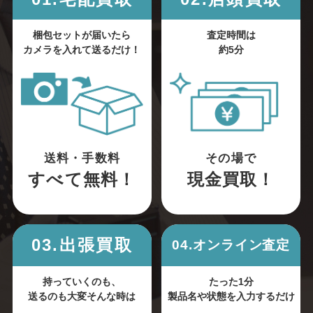
梱包セットが届いたら
査定時間は
カメラを入れて送るだけ！
約5分
送料・手数料
その場で
すべて無料！
現金買取！
03.出張買取
04.オンライン査定
持っていくのも、
たった1分
送るのも大変そんな時は
製品名や状態を入力するだけ