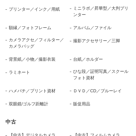
ミニラボ／昇華型／大判プリ
プリンター／インク／用紙
ンター
額縁／フォトフレーム
アルバム／ファイル
カメラアクセ／フィルター／
撮影アクセサリー／三脚
カメラバッグ
背景紙／小物／撮影衣装
台紙／ホルダー
ひな段／証明写真／スクール
ラミネート
フォト資材
ハメパチ／プリント資材
ＤＶＤ／CD／ブルーレイ
双眼鏡/ゴルフ距離計
販促用品
中古
【中古】デジタルカメラ
【中古】フィルムカメラ