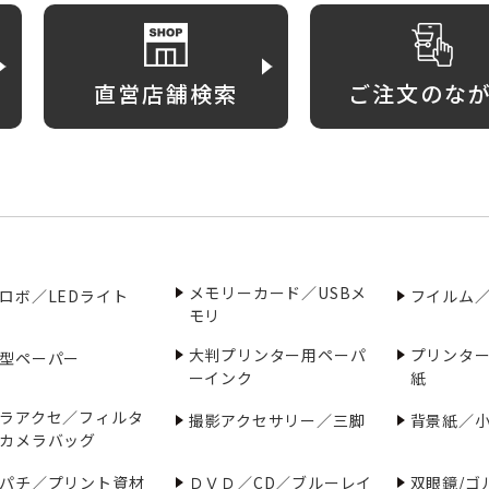
直営店舗検索
ご注文のな
メモリーカード／USBメ
ロボ／LEDライト
フイルム
モリ
大判プリンター用ペーパ
プリンタ
型ペーパー
ーインク
紙
ラアクセ／フィルタ
撮影アクセサリー／三脚
背景紙／
カメラバッグ
パチ／プリント資材
ＤＶＤ／CD／ブルーレイ
双眼鏡/ゴ