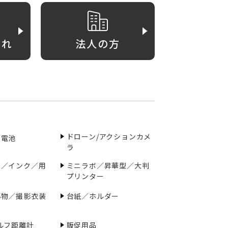
がれ
法人の方
ドローン/アクションカメ
／電池
ラ
ー／インク／用
ミニラボ／昇華型／大判
プリンター
小物／撮影衣装
台紙／ホルダー
ルフ距離計
販促用品