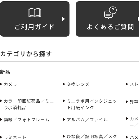
ご利用ガイド
よくあるご質問
カテゴリから探す
新品
カメラ
交換レンズ
スト
カラー印画紙薬品／ミニ
ミニラボ用インクジェッ
昇華
ラボ消耗品
ト用紙インク
カメ
額縁／フォトフレーム
アルバム／ファイル
ー／
ひな段／証明写真／スク
ラミネート
ハメ