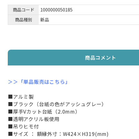
商品コード
1000000050185
商品種別
新品
商品コメント
＞＞「単品販売はこちら」
■アルミ製
■ブラック（台紙の色がアッシュグレー）
■厚手Vカット台紙（2.0mm）
■透明アクリル板使用
■吊りヒモ付
■サイズ ： 額縁外寸：W424×H319(mm)