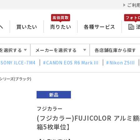
ご利
高価買取
フォト
へ
買いたい
売りたい
各種サービス
を選択する
メーカーを選択する
各店舗在庫から探す
SONY ILCE-7M4
CANON EOS R6 Mark III
Nikon Z5III
Aシリーズ(ブラック)
フジカラー
(フジカラー)FUJICOLOR アルミ
箱5枚単位】