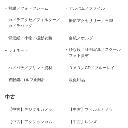
額縁／フォトフレーム
アルバム／ファイル
カメラアクセ／フィルター／
撮影アクセサリー／三脚
カメラバッグ
背景紙／小物／撮影衣装
台紙／ホルダー
ひな段／証明写真／スクール
ラミネート
フォト資材
ハメパチ／プリント資材
ＤＶＤ／CD／ブルーレイ
双眼鏡/ゴルフ距離計
販促用品
中古
【中古】デジタルカメラ
【中古】フィルムカメラ
【中古】アクションカム
【中古】レンズ