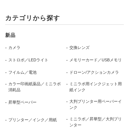
カテゴリから探す
新品
カメラ
交換レンズ
ストロボ／LEDライト
メモリーカード／USBメモリ
フイルム／電池
ドローン/アクションカメラ
カラー印画紙薬品／ミニラボ
ミニラボ用インクジェット用
消耗品
紙インク
大判プリンター用ペーパーイ
昇華型ペーパー
ンク
ミニラボ／昇華型／大判プリ
プリンター／インク／用紙
ンター