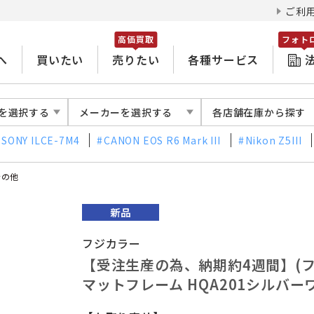
ご利
高価買取
フォト
へ
買いたい
売りたい
各種サービス
を選択する
メーカーを選択する
各店舗在庫から探す
SONY ILCE-7M4
CANON EOS R6 Mark III
Nikon Z5III
その他
フジカラー
【受注生産の為、納期約4週間】(フジ
マットフレーム HQA201シルバ