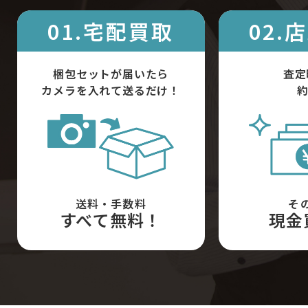
01.宅配買取
02.
梱包セットが届いたら
査定
カメラを入れて送るだけ！
約
送料・手数料
そ
すべて無料！
現金