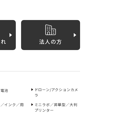
がれ
法人の方
ドローン/アクションカメ
／電池
ラ
ー／インク／用
ミニラボ／昇華型／大判
プリンター