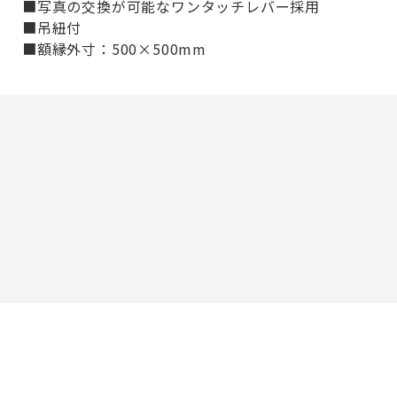
■写真の交換が可能なワンタッチレバー採用
■吊紐付
■額縁外寸：500×500mm