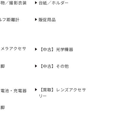
小物／撮影衣装
台紙／ホルダー
ルフ距離計
販促用品
カメラアクセサ
【中古】光学機器
三脚
【中古】その他
【買取】レンズアクセサ
充電池・充電器
リー
三脚