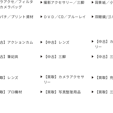
ラアクセ／フィルタ
撮影アクセサリー／三脚
背景紙／
カメラバッグ
パチ／プリント資材
ＤＶＤ／CD／ブルーレイ
双眼鏡/ゴ
【中古】
古】アクションカム
【中古】レンズ
リー
古】筆記具
【中古】三脚
【中古】
【買取】カメラアクセサ
取】レンズ
【買取】
リー
取】プロ機材
【買取】写真整理用品
【買取】