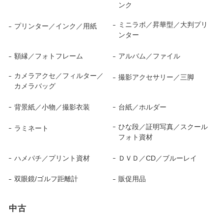
ンク
ミニラボ／昇華型／大判プリ
プリンター／インク／用紙
ンター
額縁／フォトフレーム
アルバム／ファイル
カメラアクセ／フィルター／
撮影アクセサリー／三脚
カメラバッグ
背景紙／小物／撮影衣装
台紙／ホルダー
ひな段／証明写真／スクール
ラミネート
フォト資材
ハメパチ／プリント資材
ＤＶＤ／CD／ブルーレイ
双眼鏡/ゴルフ距離計
販促用品
中古