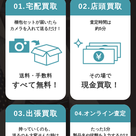
01.宅配買取
02.店頭買取
梱包セットが届いたら
査定時間は
カメラを入れて送るだけ！
約5分
送料・手数料
その場で
すべて無料！
現金買取！
03.出張買取
04.オンライン査定
持っていくのも、
たった1分
送るのも大変そんな時は
製品名や状態を入力するだけ